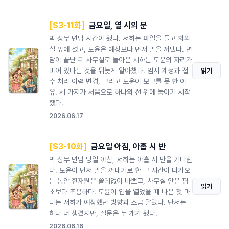
[S3-11화]
금요일, 열 시의 문
박 상무 면담 시간이 됐다. 서하는 파일을 들고 회의
실 앞에 섰고, 도윤은 예상보다 먼저 말을 꺼냈다. 면
담이 끝난 뒤 사무실로 돌아온 서하는 도윤의 자리가
비어 있다는 것을 뒤늦게 알아챘다. 임시 계정과 접
읽기
수 처리 이력 변경, 그리고 도윤이 보고를 못 한 이
유. 세 가지가 처음으로 하나의 선 위에 놓이기 시작
했다.
2026.06.17
[S3-10화]
금요일 아침, 아홉 시 반
박 상무 면담 당일 아침, 서하는 아홉 시 반을 기다린
다. 도윤이 먼저 말을 꺼내기로 한 그 시간이 다가오
는 동안 한재원은 쓸데없이 바쁘고, 사무실 안은 평
읽기
소보다 조용하다. 도윤이 입을 열었을 때 나온 첫 마
디는 서하가 예상했던 방향과 조금 달랐다. 단서는
하나 더 생겼지만, 질문은 두 개가 됐다.
2026.06.16