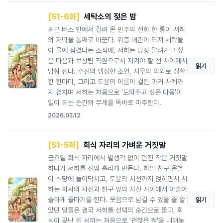
[S1-6화]
세탁소의 젖은 밤
퇴근 버스 안에서 걸려 온 민주의 전화 한 통이 서하
의 저녁을 통째로 바꾼다. 위층 배관이 터져 세탁물
이 물에 잠겼다는 소식에, 서하는 당장 달려가고 싶
은 마음과 보상팀 직원으로서 지켜야 할 선 사이에서
읽기
멈춰 선다. 수진의 냉정한 조언, 지우의 의외로 정확
한 한마디, 그리고 도윤의 이름이 걸린 과거 사례까
지 겹치며 서하는 처음으로 '도와주고 싶은 마음'이
일이 되는 순간의 무게를 똑바로 마주한다.
2026.03.12
[S1-5화]
회식 자리의 가벼운 거짓말
금요일 회식 자리에서 별생각 없이 던진 작은 거짓말
하나가 서하를 진땀 흘리게 만든다. 하필 친구 은별
이 식당에 들이닥치고, 도윤의 시선까지 얹히면서 서
하는 회사의 자신과 친구 앞의 자신 사이에서 아슬아
슬하게 줄타기를 한다. 웃음으로 넘길 수 있을 줄 알
읽기
았던 말들은 결국 서하를 선택의 순간으로 몰고, 회
식이 끝난 뒤 서하는 처음으로 '괜찮은 척'을 내려놓