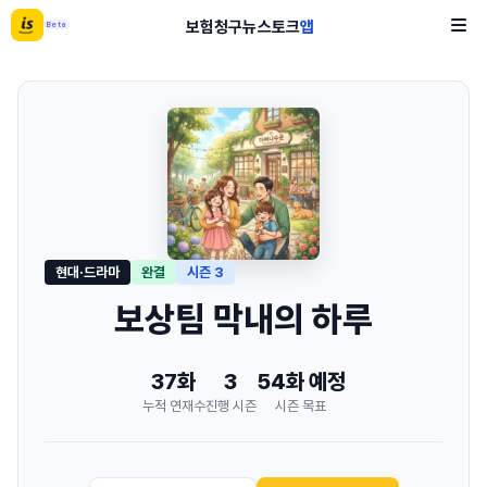
보험
청구
뉴스
토크
앱
Beta
현대·드라마
완결
시즌 3
보상팀 막내의 하루
37화
3
54화 예정
누적 연재수
진행 시즌
시즌 목표