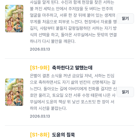
사실을 알게 된다. 수진과 함께 현장을 찾은 서하는
불 꺼진 세탁소 안에서 주저앉을 듯 버티는 민주의
얼굴을 마주하고, 서류 한 장 뒤에 붙어 있는 생계의
읽기
무게를 처음으로 피부로 느낀다. 현장에서 자료를 챙
길지, 사람부터 붙들지 갈팡질팡하던 서하는 자기 방
식의 선택을 하고, 돌아온 사무실에서는 뜻밖의 연결
하나가 다시 불안을 깨운다.
2026.03.13
[S1-9화]
축하한다고 말했는데
은별이 결혼 소식을 꺼낸 금요일 저녁, 서하는 진심
으로 축하하면서도 자기 삶의 빈칸이 선명해지는 걸
느낀다. 돌아오는 길에 아버지에게 전화를 걸지만 신
읽기
호만 울리고, 토요일 오전 서류 수정 때문에 나온 사
무실에서 도윤의 책상 위 낯선 포스트잇 한 장이 서
하의 시선을 붙잡는다.
2026.03.13
[S1-8화]
도윤의 침묵