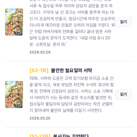
서류 속 접수일 하루 차이와 담당자 공란을 혼자 파
고든다. 지우의 날 선 경고는 서하를 멈추게 하는 대
신 더 조심하게 만들고, 점심시간에 마주친 오승우의
읽기
지나치게 매끄러운 친절은 오히려 의심을 키운다. 퇴
근 무렵 아버지에게 전화를 걸려다 끝내 멈춘 서하
앞에 도윤의 문자가 도착한다. '내일 아침 8시 30
분. 소회의실. 혼자 와.'
2026.03.26
[S2-1화]
불안한 월요일의 서막
19화. 서하와 도윤은 고액 장기보험 미지급 소송 건
을 맡게 되고, 새로 부임한 차진혁 수석의 경고와 함
께 팀 전체에 긴장감이 감돈다. 서하는 소송 기록에
읽기
서 아버지가 사는 동네와 같은 주소지를 발견한 뒤,
접수일자 불일치와 담당자 공란이라는 작은 균열까
지 찾아내며 불안의 실체를 더듬기 시작한다.
2026.03.25
[S1-13화]
복사기는 기억한다