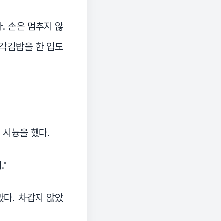
. 손은 멈추지 않
삼각김밥을 한 입도
 시늉을 했다.
."
봤다. 차갑지 않았