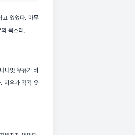
이고 있었다. 아무
우의 목소리.
바나나맛 우유가 비
. 지우가 킥킥 웃