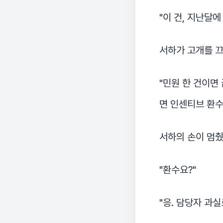
"이 건, 지난달에
서하가 고개를 
"민원 한 건이면
면 인센티브 환수까
서하의 손이 멈췄
"환수요?"
"응. 담당자 과실