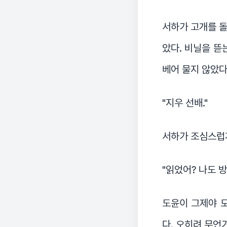
서하가 고개를 돌
았다. 비닐을 뜯
베어 물지 않았다
"지우 선배."
서하가 조심스럽게
"읽었어? 나도 
도윤이 그제야 모
다. 오히려 무언