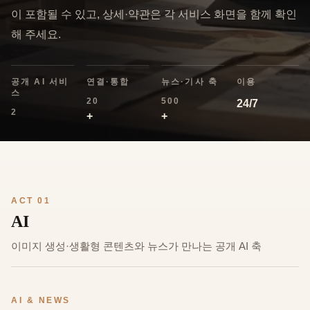
이 포함될 수 있고, 상세·약관은 각 서비스 화면을 함께 확인
해 주세요.
공개 AI 서비
연결·통합
뉴스·기사 축
이용
스
20
500
24/7
2
+
+
ACT 01
AI
이미지 생성·생활형 콘텐츠와 뉴스가 만나는 공개 AI 축
AI & NEWS