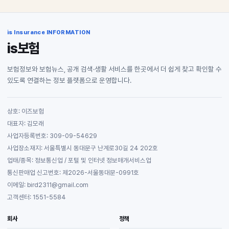
is Insurance INFORMATION
is보험
보험정보와 보험뉴스, 공개 검색·생활 서비스를 한곳에서 더 쉽게 찾고 확인할 수
있도록 연결하는 정보 플랫폼으로 운영합니다.
상호: 이즈보험
대표자: 김모래
사업자등록번호: 309-09-54629
사업장소재지: 서울특별시 동대문구 난계로30길 24 202호
업태/종목: 정보통신업 / 포털 및 인터넷 정보매개서비스업
통신판매업 신고번호: 제2026-서울동대문-0991호
이메일: bird2311@gmail.com
고객센터: 1551-5584
회사
정책