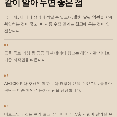
같이 알아 두면 좋은 점
공공·제3자·베타 성격이 섞일 수 있으니,
출처·날짜·약관
을 함께
확인하는 것이 좋고, AI·자동 수집 결과는
참고
에 두는 것이 안
전합니다.
01
금융·국토·기상 등 공공·외부 데이터·링크는 해당 기관·사이트
기준·저작권을 따릅니다.
02
AI·OCR·요약·추천은 잘못·누락·편향이 있을 수 있으니, 중요한
판단은 이중 확인·전문가 상담을 권장합니다.
03
비로그인 구간은 쿠키·로그·상태에 따라 맞춤·제한이 달라질 수