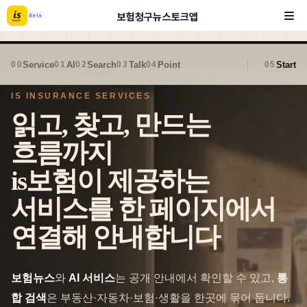
보험
청구
뉴스
토크
앱
Beta
Service
AI
Search
Talk
Point
Start
00
01
02
03
04
05
IS INSURANCE SERVICES
읽고, 찾고, 만드는
흐름까지
is보험이 제공하는
서비스를 한 페이지에서
연결해 안내합니다
보험뉴스
와
AI 서비스
는 공개 안내에서 확인할 수 있고,
통
합 검색
은 부동산·자동차·보험·생활을 한곳에 묶어 둡니다.