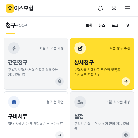
이즈보험
청구
보험
뉴스
토크
앱
보상청구
보험금청구
8월 초 오픈 예정
처음 청구 추천
간편청구
상세청구
구성원·보험사·서명 설정을 불러오는
보험사를 선택하고 필요한 항목을
기능 준비 중
단계별로 직접 작성
청구 전 확인
8월 초 오픈 예정
구비서류
설정
질병·상해·치아 등 유형별 기본·추가서류
구성원·가입 보험사·서명 관리 기능 준비
중