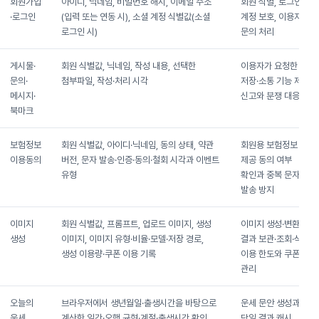
회원가입
아이디, 닉네임, 비밀번호 해시, 이메일 주소
회원 식별, 로그인,
·로그인
(입력 또는 연동 시), 소셜 계정 식별값(소셜
계정 보호, 이용자
로그인 시)
문의 처리
게시물·
회원 식별값, 닉네임, 작성 내용, 선택한
이용자가 요청한
문의·
첨부파일, 작성·처리 시각
저장·소통 기능 제공,
메시지·
신고와 분쟁 대응
북마크
보험정보
회원 식별값, 아이디·닉네임, 동의 상태, 약관
회원용 보험정보
이용동의
버전, 문자 발송·인증·동의·철회 시각과 이벤트
제공 동의 여부
유형
확인과 중복 문자
발송 방지
이미지
회원 식별값, 프롬프트, 업로드 이미지, 생성
이미지 생성·변환,
생성
이미지, 이미지 유형·비율·모델·저장 경로,
결과 보관·조회·삭제,
생성 이용량·쿠폰 이용 기록
이용 한도와 쿠폰
관리
오늘의
브라우저에서 생년월일·출생시간을 바탕으로
운세 문안 생성과
운세
계산한 일간·오행 균형·계절·출생시간 확인
당일 결과 캐시