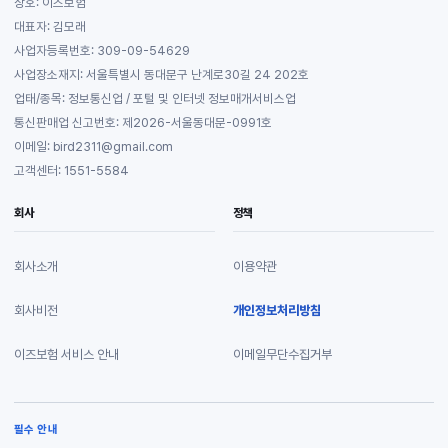
상호: 이즈보험
대표자: 김모래
사업자등록번호: 309-09-54629
사업장소재지: 서울특별시 동대문구 난계로30길 24 202호
업태/종목: 정보통신업 / 포털 및 인터넷 정보매개서비스업
통신판매업 신고번호: 제2026-서울동대문-0991호
이메일: bird2311@gmail.com
고객센터: 1551-5584
회사
정책
회사소개
이용약관
회사비전
개인정보처리방침
이즈보험 서비스 안내
이메일무단수집거부
필수 안내