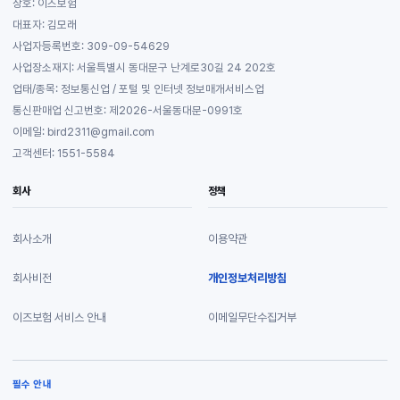
상호: 이즈보험
대표자: 김모래
사업자등록번호: 309-09-54629
사업장소재지: 서울특별시 동대문구 난계로30길 24 202호
업태/종목: 정보통신업 / 포털 및 인터넷 정보매개서비스업
통신판매업 신고번호: 제2026-서울동대문-0991호
이메일: bird2311@gmail.com
고객센터: 1551-5584
회사
정책
회사소개
이용약관
회사비전
개인정보처리방침
이즈보험 서비스 안내
이메일무단수집거부
필수 안내