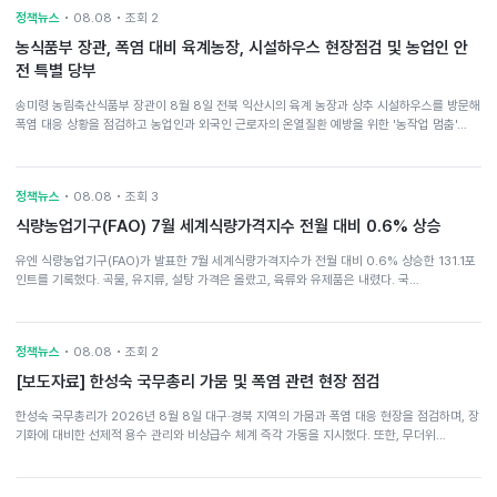
정책뉴스
• 08.08 • 조회 2
농식품부 장관, 폭염 대비 육계농장, 시설하우스 현장점검 및 농업인 안
전 특별 당부
송미령 농림축산식품부 장관이 8월 8일 전북 익산시의 육계 농장과 상추 시설하우스를 방문해
폭염 대응 상황을 점검하고 농업인과 외국인 근로자의 온열질환 예방을 위한 '농작업 멈춤'…
정책뉴스
• 08.08 • 조회 3
식량농업기구(FAO) 7월 세계식량가격지수 전월 대비 0.6% 상승
유엔 식량농업기구(FAO)가 발표한 7월 세계식량가격지수가 전월 대비 0.6% 상승한 131.1포
인트를 기록했다. 곡물, 유지류, 설탕 가격은 올랐고, 육류와 유제품은 내렸다. 국…
정책뉴스
• 08.08 • 조회 2
[보도자료] 한성숙 국무총리 가뭄 및 폭염 관련 현장 점검
한성숙 국무총리가 2026년 8월 8일 대구·경북 지역의 가뭄과 폭염 대응 현장을 점검하며, 장
기화에 대비한 선제적 용수 관리와 비상급수 체계 즉각 가동을 지시했다. 또한, 무더위…