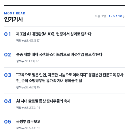
MOST READ
1–5 / 10
최근 7일
인기기사
01
제조업 AI 대전환(M.AX), 현장에서 성과로 답하다
정책뉴스
8.4
조회 17
02
품종 개발·배지 국산화·스마트팜으로 버섯산업 활로 찾는다
정책뉴스
8.1
조회 17
03
"교육으로 맺은 인연, 따뜻한 나눔으로 이어지다" 응급분만 전문교육 강사
진, 순직 소방공무원 유가족 자녀 장학금 전달
정책뉴스
8.4
조회 15
04
AI 시대 글로벌 통상 꿈나무들의 축제
정책뉴스
8.3
조회 14
05
국방부 업무보고
정책뉴스
8.5
조회 13