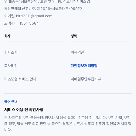
업태/종목: 정보통신업 / 포털 및 인터넷 정보매개서비스업
통신판매업 신고번호: 제2026-서울동대문-0991호
이메일: bird2311@gmail.com
고객센터: 1551-5584
회사
정책
회사소개
이용약관
회사비전
개인정보처리방침
이즈보험 서비스 안내
이메일무단수집거부
필수 안내
서비스 이용 전 확인사항
본 사이트의 보험·금융·생활정보와 AI 생성 결과는 참고용 정보입니다. 보험 가입, 보험
금 청구, 법률·세무·의료 판단 등 중요한 결정은 반드시 원문과 전문가 확인을 거쳐야 합
니다.