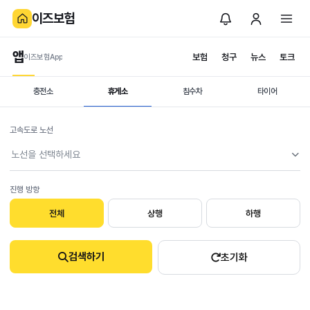
이즈보험
앱
보험
청구
뉴스
토크
이즈보험App
휴게소 주유 시세
휴게소 주유 가격
충전소
휴게소
침수차
타이어
검색 결과
고속도로 노선
노선을 선택하세요
진행 방향
전체
상행
하행
검색하기
초기화