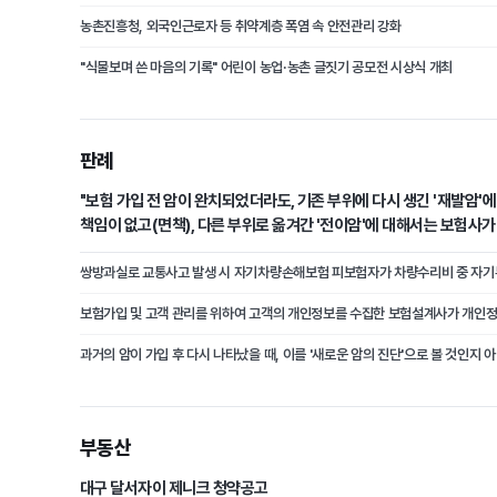
농촌진흥청, 외국인근로자 등 취약계층 폭염 속 안전관리 강화
"식물보며 쓴 마음의 기록" 어린이 농업·농촌 글짓기 공모전 시상식 개최
판례
"보험 가입 전 암이 완치되었더라도, 기존 부위에 다시 생긴 '재발암'
책임이 없고(면책), 다른 부위로 옮겨간 '전이암'에 대해서는 보험사
(부책)."
부동산
대구 달서자이 제니크 청약공고