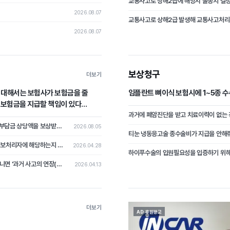
2026.08.07
2026.08.07
보상청구
더보기
에 대해서는 보험사가 보험금을 줄
임플란트 뼈이식 보험시에 1~5종 
가 보험금을 지급할 책임이 있다
쌍방과실로 교통사고 발생 시 자기차량손해보험 피보험자가 차량수리비 중 자기부담금 상당액을 보상받지 못하였는데, 상대차량의 보험자를 상대로 자기부담금 상당의 손해배상을 청구한 사건
2026.08.05
티눈 냉동응고술 종수술비가 지급을 안해
보험가입 및 고객 관리를 위하여 고객의 개인정보를 수집한 보험설계사가 개인정보처리자에 해당하는지 여부가 문제 된 사건
2026.04.28
하이푸수술의 입원필요성을 입증하기 위
과거의 암이 가입 후 다시 나타났을 때, 이를 '새로운 암의 진단'으로 볼 것인지 아니면 '과거 사고의 연장(재발)'으로 보아 면책할 것인가?
2026.04.13
더보기
AD 후원광고