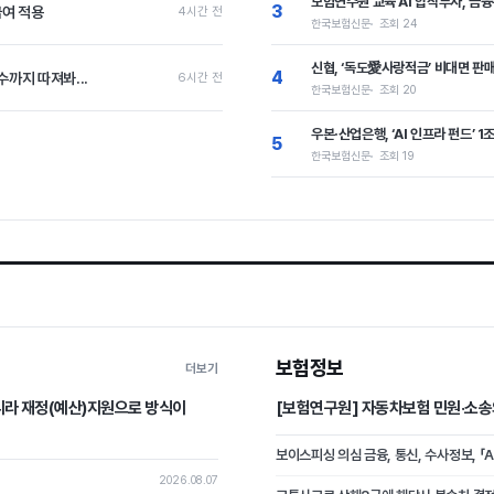
보험연수원 교육 AI 합작투자, 금
3
급여 적용
4시간 전
한국보험신문
조회 24
신협, ‘독도愛사랑적금’ 비대면 판
4
까지 따져봐...
6시간 전
한국보험신문
조회 20
우본·산업은행, ‘AI 인프라 펀드’
5
한국보험신문
조회 19
보험정보
더보기
니라 재정(예산)지원으로 방식이
[보험연구원] 자동차보험 민원·소송
보이스피싱 의심 금융, 통신, 수사정보, 「
2026.08.07