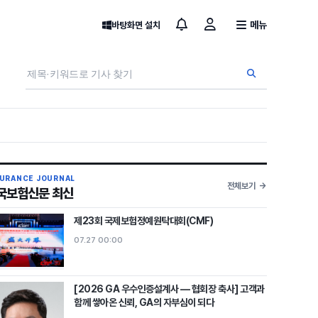
메뉴
바탕화면 설치
SURANCE JOURNAL
전체보기
국보험신문 최신
제23회 국제보험정예원탁대회(CMF)
07.27 00:00
[2026 GA 우수인증설계사 — 협회장 축사] 고객과
함께 쌓아온 신뢰, GA의 자부심이 되다