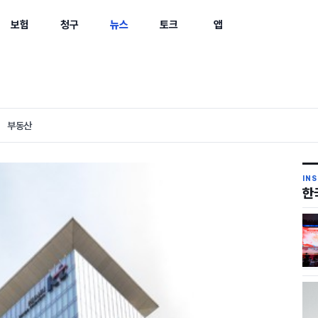
보험
청구
뉴스
토크
앱
부동산
IN
한