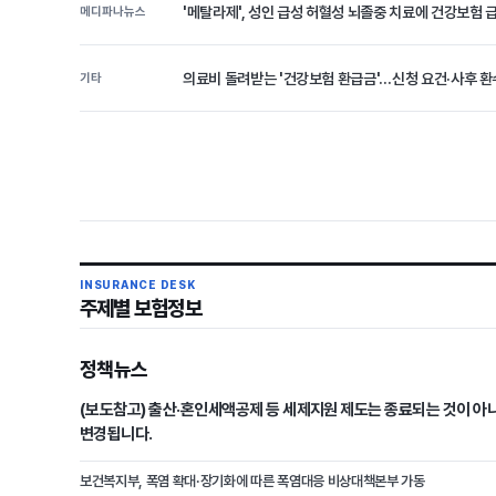
'메탈라제', 성인 급성 허혈성 뇌졸중 치료에 건강보험 
메디파나뉴스
의료비 돌려받는 '건강보험 환급금'…신청 요건·사후 환수
기타
INSURANCE DESK
주제별 보험정보
정책뉴스
(보도참고) 출산·혼인세액공제 등 세제지원 제도는 종료되는 것이 아
변경됩니다.
보건복지부, 폭염 확대·장기화에 따른 폭염대응 비상대책본부 가동