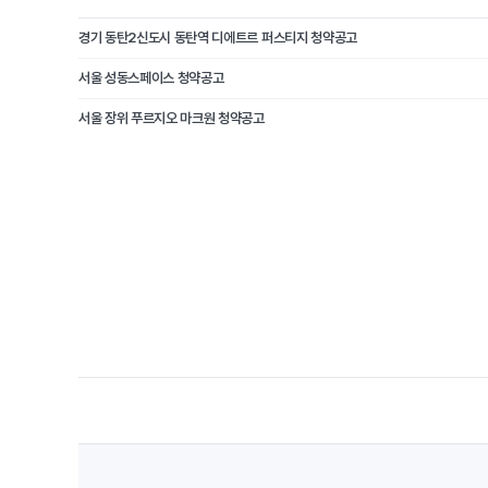
경기 동탄2신도시 동탄역 디에트르 퍼스티지 청약공고
서울 성동스페이스 청약공고
서울 장위 푸르지오 마크원 청약공고