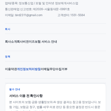
업태/종목: 정보통신업 / 포털 및 인터넷 정보매개서비스업
통신판매업 신고번호: 제2026-서울동대문-0991호
이메일: bird2311@gmail.com
고객센터: 1551-5584
회사
회사소개
회사비전
이즈보험 서비스 안내
정책
이용약관
개인정보처리방침
이메일무단수집거부
필수 안내
서비스 이용 전 확인사항
본 사이트의 보험·금융·생활정보와 AI 생성 결과는 참고용 정보입니다. 보
험 가입, 보험금 청구, 법률·세무·의료 판단 등 중요한 결정은 반드시 원문