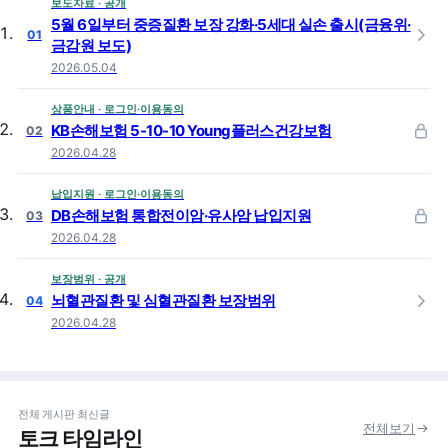
보도자료 · 공개
5월 6일부터 중증질환 보장 강화·5세대 실손 출시(금융위·
01
금감원 보도)
2026.05.04
상품안내 · 로그인·이용동의
KB손해보험 5-10-10 Young플러스건강보험
02
2026.04.28
납입지원 · 로그인·이용동의
DB손해보험 통합전이암·유사암 납입지원
03
2026.04.28
보장범위 · 공개
뇌혈관질환 및 심혈관질환 보장범위
04
2026.04.28
전체 게시판 최신글
전체보기
토크 타임라인