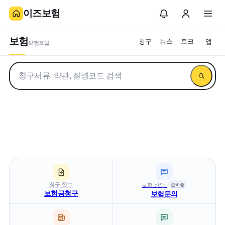
이즈보험
보험
청구
뉴스
토크
앱
보험포털
보험정보 통합검색
이즈보험
만개의 보험 레시피
업데이트!
청구 접수
보험 상담
준비중
보험금청구
보험문의
더 쉬운 보상청구 안내