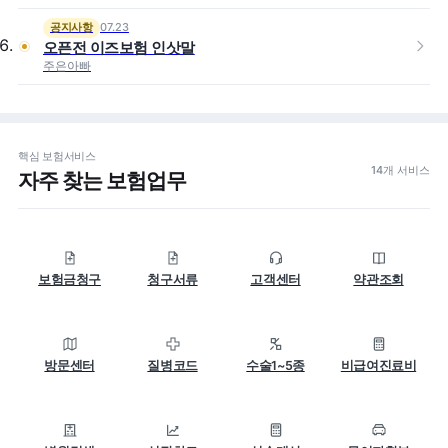
07.23
공지사항
오픈전 이즈보험 인삿말
주은아빠
핵심 보험서비스
14개 서비스
자주 찾는 보험업무
보험금청구
청구서류
고객센터
약관조회
방문센터
질병코드
수술1~5종
비급여진료비