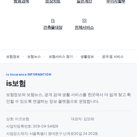
병원검색
성장차트
실손계산
무이자할부
건축물대장
전체서비스
보험정보
보험뉴스
보험서비스 찾기
생활정보
공개 앱 서비스
is Insurance INFORMATION
is보험
보험정보와 보험뉴스, 공개 검색·생활 서비스를 한곳에서 더 쉽게 찾고 확
인할 수 있도록 연결하는 정보 플랫폼으로 운영합니다.
상호: 이즈보험
대표자: 김모래
사업자등록번호: 309-09-54629
사업장소재지: 서울특별시 동대문구 난계로30길 24 202호