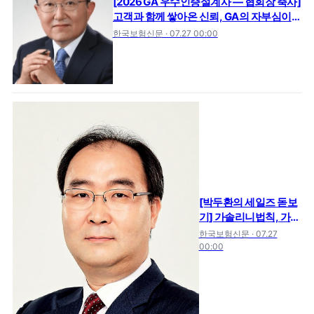
[2026 GA 우수인증설계사 — 협회장 축사]
고객과 함께 쌓아온 신뢰, GA의 자부심이
되다
한국보험신문 · 07.27 00:00
[박두환의 세일즈 돋보
기] 가솔리니법칙, 가치
로 완성하는 세일즈
한국보험신문 · 07.27
00:00