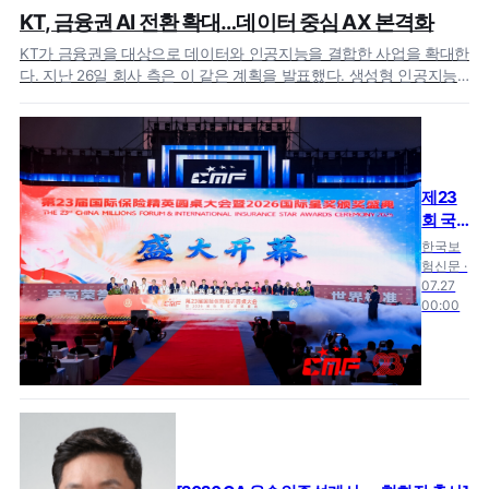
KT, 금융권 AI 전환 확대…데이터 중심 AX 본격화
KT가 금융권을 대상으로 데이터와 인공지능을 결합한 사업을 확대한
다. 지난 26일 회사 측은 이 같은 계획을 발표했다. 생성형 인공지능
이 실제 업무…
제23
회 국
제보험
한국보
정예원
험신문 ·
07.27
탁대회
00:00
(CMF)