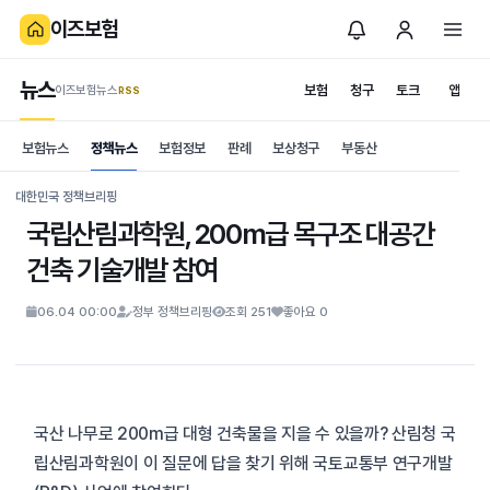
이즈보험
뉴스
보험
청구
토크
앱
이즈보험뉴스
.RSS
is보험
보험뉴스
정책뉴스
보험정보
판례
보상청구
부동산
News
S
대한민국 정책브리핑
국립산림과학원, 200m급 목구조 대공간
건축 기술개발 참여
06.04 00:00
정부 정책브리핑
조회 251
좋아요 0
국산 나무로 200m급 대형 건축물을 지을 수 있을까? 산림청 국
립산림과학원이 이 질문에 답을 찾기 위해 국토교통부 연구개발