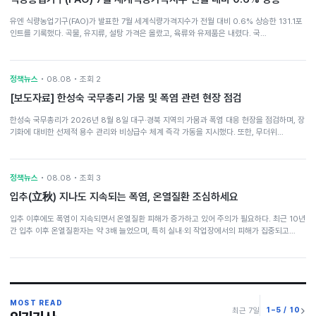
유엔 식량농업기구(FAO)가 발표한 7월 세계식량가격지수가 전월 대비 0.6% 상승한 131.1포
인트를 기록했다. 곡물, 유지류, 설탕 가격은 올랐고, 육류와 유제품은 내렸다. 국…
정책뉴스
• 08.08 • 조회 2
[보도자료] 한성숙 국무총리 가뭄 및 폭염 관련 현장 점검
한성숙 국무총리가 2026년 8월 8일 대구·경북 지역의 가뭄과 폭염 대응 현장을 점검하며, 장
기화에 대비한 선제적 용수 관리와 비상급수 체계 즉각 가동을 지시했다. 또한, 무더위…
정책뉴스
• 08.08 • 조회 3
입추(立秋) 지나도 지속되는 폭염, 온열질환 조심하세요
입추 이후에도 폭염이 지속되면서 온열질환 피해가 증가하고 있어 주의가 필요하다. 최근 10년
간 입추 이후 온열질환자는 약 3배 늘었으며, 특히 실내·외 작업장에서의 피해가 집중되고…
MOST READ
1–5 / 10
최근 7일