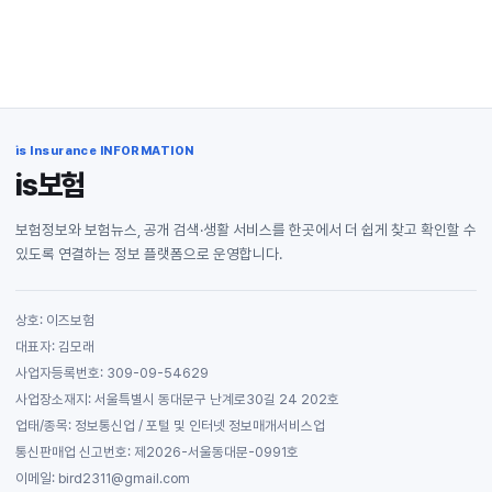
is Insurance INFORMATION
is보험
보험정보와 보험뉴스, 공개 검색·생활 서비스를 한곳에서 더 쉽게 찾고 확인할 수
있도록 연결하는 정보 플랫폼으로 운영합니다.
상호: 이즈보험
대표자: 김모래
사업자등록번호: 309-09-54629
사업장소재지: 서울특별시 동대문구 난계로30길 24 202호
업태/종목: 정보통신업 / 포털 및 인터넷 정보매개서비스업
통신판매업 신고번호: 제2026-서울동대문-0991호
이메일: bird2311@gmail.com