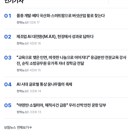
인기기사
01
품종 개발·배지 국산화·스마트팜으로 버섯산업 활로 찾는다
정책뉴스
8.1
조회 17
02
제조업 AI 대전환(M.AX), 현장에서 성과로 답하다
정책뉴스
8.4
조회 16
03
"교육으로 맺은 인연, 따뜻한 나눔으로 이어지다" 응급분만 전문교육 강사
진, 순직 소방공무원 유가족 자녀 장학금 전달
정책뉴스
8.4
조회 15
04
AI 시대 글로벌 통상 꿈나무들의 축제
정책뉴스
8.3
조회 14
05
"아덴만·소말리아, 해적사건 급증" 우리 선박 안전 운항 당부
정책뉴스
8.3
조회 13
보험뉴스 전체보기