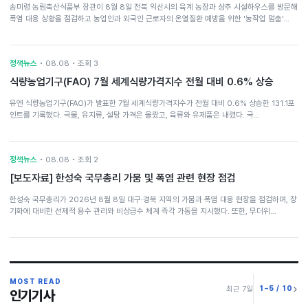
송미령 농림축산식품부 장관이 8월 8일 전북 익산시의 육계 농장과 상추 시설하우스를 방문해
폭염 대응 상황을 점검하고 농업인과 외국인 근로자의 온열질환 예방을 위한 '농작업 멈춤'…
정책뉴스
• 08.08 • 조회 3
식량농업기구(FAO) 7월 세계식량가격지수 전월 대비 0.6% 상승
유엔 식량농업기구(FAO)가 발표한 7월 세계식량가격지수가 전월 대비 0.6% 상승한 131.1포
인트를 기록했다. 곡물, 유지류, 설탕 가격은 올랐고, 육류와 유제품은 내렸다. 국…
정책뉴스
• 08.08 • 조회 2
[보도자료] 한성숙 국무총리 가뭄 및 폭염 관련 현장 점검
한성숙 국무총리가 2026년 8월 8일 대구·경북 지역의 가뭄과 폭염 대응 현장을 점검하며, 장
기화에 대비한 선제적 용수 관리와 비상급수 체계 즉각 가동을 지시했다. 또한, 무더위…
MOST READ
1–5 / 10
최근 7일
인기기사