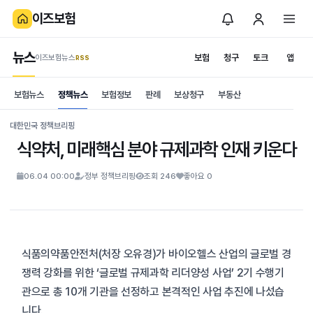
이즈보험
뉴스
보험
청구
토크
앱
이즈보험뉴스
.RSS
is보험
보험뉴스
정책뉴스
보험정보
판례
보상청구
부동산
News
S
대한민국 정책브리핑
식약처, 미래핵심 분야 규제과학 인재 키운다
06.04 00:00
정부 정책브리핑
조회 246
좋아요 0
식품의약품안전처(처장 오유경)가 바이오헬스 산업의 글로벌 경
쟁력 강화를 위한 ‘글로벌 규제과학 리더양성 사업’ 2기 수행기
관으로 총 10개 기관을 선정하고 본격적인 사업 추진에 나섰습
니다.