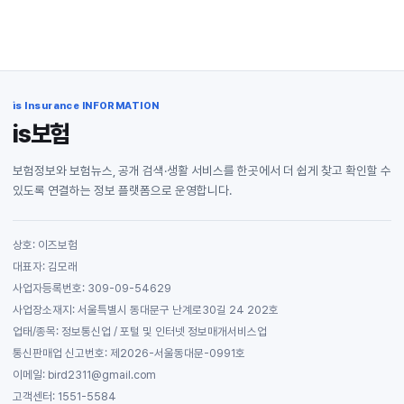
is Insurance INFORMATION
is보험
보험정보와 보험뉴스, 공개 검색·생활 서비스를 한곳에서 더 쉽게 찾고 확인할 수
있도록 연결하는 정보 플랫폼으로 운영합니다.
상호: 이즈보험
대표자: 김모래
사업자등록번호: 309-09-54629
사업장소재지: 서울특별시 동대문구 난계로30길 24 202호
업태/종목: 정보통신업 / 포털 및 인터넷 정보매개서비스업
통신판매업 신고번호: 제2026-서울동대문-0991호
이메일: bird2311@gmail.com
고객센터: 1551-5584