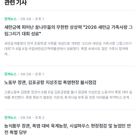
관련 기사
정책뉴스
• 08.08 • 조회 1
새만금에 피어난 꿈나무들의 무한한 상상력 "2026 새만금 가족사랑 그
림그리기 대회 성료"
새만금개발청이 전국 초등학생 가족을 대상으로 개최한 '2026 새만금 가족사랑 그림그리기
대회'가 8월 8일 국립새만금간척박물관에서 성료했다. 폭염 속에서도 많은 가족이 참여해
새…
정책뉴스
• 08.08 • 조회 1
노동부 장관, 김포공항 지상조업 폭염현장 불시점검
고용노동부 김영훈 장관이 8월 8일 김포공항을 불시 점검해 지상조업 노동자의 폭염 대비 실
태를 확인했다. 폭염 특보가 발효된 가운데, 휴게시설 부족 등 현장 어려움을 파악하고 관계…
정책뉴스
• 08.08 • 조회 2
농식품부 장관, 폭염 대비 육계농장, 시설하우스 현장점검 및 농업인 안
전 특별 당부