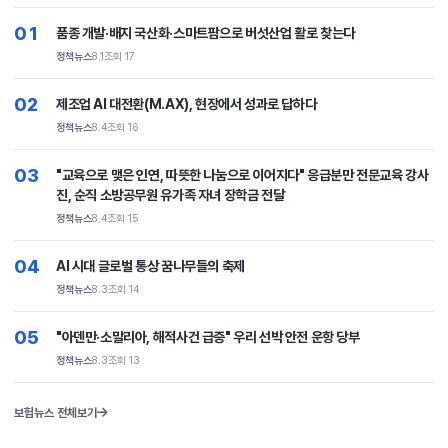
01
품종 개발·배지 국산화·스마트팜으로 버섯산업 활로 찾는다
정책뉴스
8.1
조회 17
02
제조업 AI 대전환(M.AX), 현장에서 성과로 답하다
정책뉴스
8.4
조회 16
03
"교육으로 맺은 인연, 따뜻한 나눔으로 이어지다" 응급분만 전문교육 강사
진, 순직 소방공무원 유가족 자녀 장학금 전달
정책뉴스
8.4
조회 15
04
AI 시대 글로벌 통상 꿈나무들의 축제
정책뉴스
8.3
조회 14
05
"아덴만·소말리아, 해적사건 급증" 우리 선박 안전 운항 당부
정책뉴스
8.3
조회 13
보험뉴스 전체보기