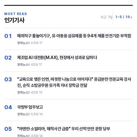
MOST READ
1–5 / 10
최근 7일
인기기사
01
해외직구 물놀이기구, 유·아동용 섬유제품 등 94개 제품 안전기준 부적합
정책뉴스
8.6
조회 17
02
제조업 AI 대전환(M.AX), 현장에서 성과로 답하다
정책뉴스
8.4
조회 17
03
"교육으로 맺은 인연, 따뜻한 나눔으로 이어지다" 응급분만 전문교육 강사
진, 순직 소방공무원 유가족 자녀 장학금 전달
정책뉴스
8.4
조회 15
04
국방부 업무보고
정책뉴스
8.5
조회 14
05
"아덴만·소말리아, 해적사건 급증" 우리 선박 안전 운항 당부
정책뉴스
8.3
조회 14