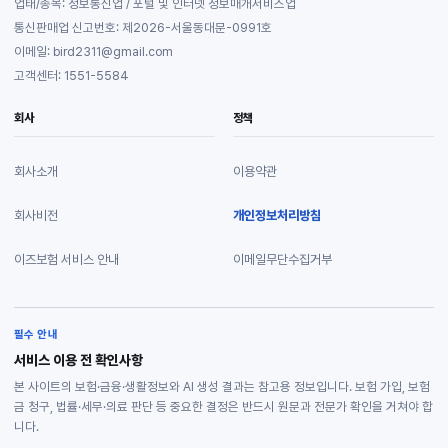
업태/종목: 정보통신업 / 포털 및 인터넷 정보매개서비스업
통신판매업 신고번호: 제2026-서울동대문-0991호
이메일: bird2311@gmail.com
고객센터: 1551-5584
회사
정책
회사소개
이용약관
회사비전
개인정보처리방침
이즈보험 서비스 안내
이메일무단수집거부
필수 안내
서비스 이용 전 확인사항
본 사이트의 보험·금융·생활정보와 AI 생성 결과는 참고용 정보입니다. 보험 가입, 보험
금 청구, 법률·세무·의료 판단 등 중요한 결정은 반드시 원문과 전문가 확인을 거쳐야 합
니다.