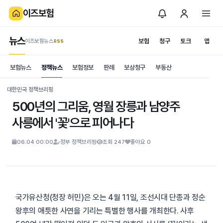
이즈보험
뉴스
보험
청구
토크
앱
이즈보험뉴스
.RSS
is보험
보험뉴스
정책뉴스
보험정보
판례
보상청구
부동산
News
S
대한민국 정책브리핑
500년의 그리움, 영월 장릉과 남양주
사릉에서 '꽃'으로 피어나다
06.04 00:00
정부 정책브리핑
조회 247
좋아요 0
국가유산청(청장 허민)은 오는 4월 11일, 조선시대 단종과 정순
왕후의 애틋한 사연을 기리는 특별한 행사를 개최한다. 사후