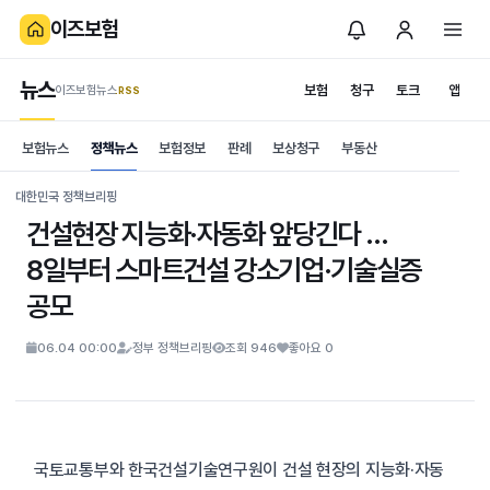
이즈보험
뉴스
보험
청구
토크
앱
이즈보험뉴스
.RSS
is보험
보험뉴스
정책뉴스
보험정보
판례
보상청구
부동산
News
S
대한민국 정책브리핑
건설현장 지능화·자동화 앞당긴다 …
8일부터 스마트건설 강소기업·기술실증
공모
06.04 00:00
정부 정책브리핑
조회 946
좋아요 0
국토교통부와 한국건설기술연구원이 건설 현장의 지능화·자동