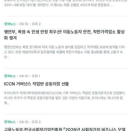
300+ 네트워킹 데이'를 개최한다. 이 행사는 최종 선발된 400개 학생 창업팀과 …
정책뉴스
• 08.10 • 조회 2
행안부, 폭염 속 민생 안정 최우선! 이동노동자 안전, 착한가격업소 활성
화 챙겨
행정안전부는 폭염 장기화에 따라 이동 노동자 쉼터를 점검하고 취약계층 보호에 총력을 다하
고 있다. 또한 배달의민족과 업무협약을 체결해 착한가격업소 이용 활성화를 통해 고물가 속
민…
정책뉴스
• 08.10 • 조회 1
ICCN 거버넌스 작업반 공동의장 선출
우리나라가 국제기후위원회네트워크(ICCN) 기후 거버넌스 작업반 공동의장국으로 선임됐다.
아시아 국가가 이 작업반 공동의장국을 맡은 것은 이번이 처음으로, 우리나라는 캐나다와 함
께…
정책뉴스
• 08.10 • 조회 2
고용노동부·한국사회적기업진흥원 「2026년 사회적가치 비즈니스 모델