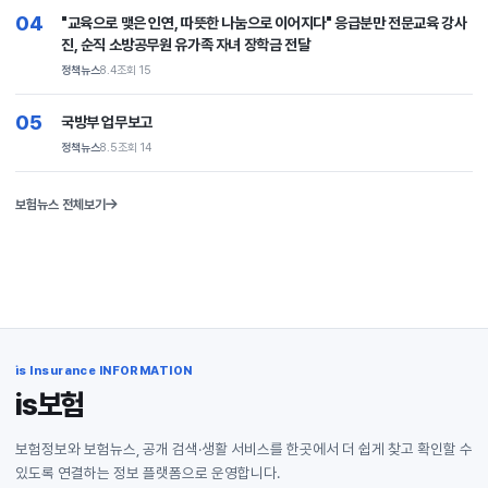
04
"교육으로 맺은 인연, 따뜻한 나눔으로 이어지다" 응급분만 전문교육 강사
진, 순직 소방공무원 유가족 자녀 장학금 전달
정책뉴스
8.4
조회 15
05
국방부 업무보고
정책뉴스
8.5
조회 14
보험뉴스 전체보기
is Insurance INFORMATION
is보험
보험정보와 보험뉴스, 공개 검색·생활 서비스를 한곳에서 더 쉽게 찾고 확인할 수
있도록 연결하는 정보 플랫폼으로 운영합니다.