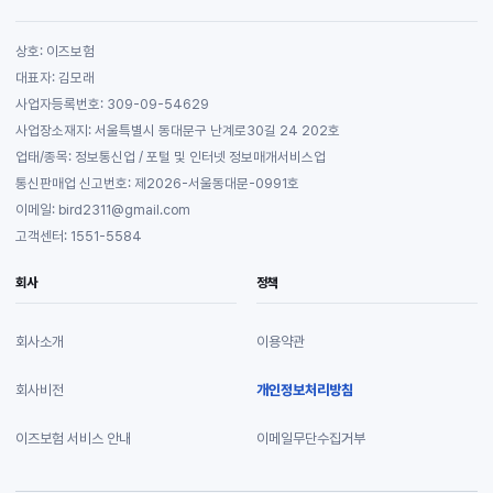
상호: 이즈보험
대표자: 김모래
사업자등록번호: 309-09-54629
사업장소재지: 서울특별시 동대문구 난계로30길 24 202호
업태/종목: 정보통신업 / 포털 및 인터넷 정보매개서비스업
통신판매업 신고번호: 제2026-서울동대문-0991호
이메일: bird2311@gmail.com
고객센터: 1551-5584
회사
정책
회사소개
이용약관
회사비전
개인정보처리방침
이즈보험 서비스 안내
이메일무단수집거부