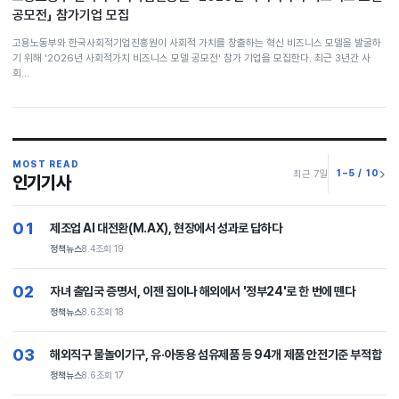
공모전」 참가기업 모집
고용노동부와 한국사회적기업진흥원이 사회적 가치를 창출하는 혁신 비즈니스 모델을 발굴하
기 위해 '2026년 사회적가치 비즈니스 모델 공모전' 참가 기업을 모집한다. 최근 3년간 사
회…
MOST READ
1–5 / 10
최근 7일
인기기사
01
제조업 AI 대전환(M.AX), 현장에서 성과로 답하다
정책뉴스
8.4
조회 19
02
자녀 출입국 증명서, 이젠 집이나 해외에서 '정부24'로 한 번에 뗀다
정책뉴스
8.6
조회 18
03
해외직구 물놀이기구, 유·아동용 섬유제품 등 94개 제품 안전기준 부적합
정책뉴스
8.6
조회 17