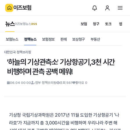
이즈보험
뉴스
보험
청구
토크
앱
이즈보험뉴스
.RSS
is보험
보험뉴스
정책뉴스
보험정보
판례
보상청구
부동산
News
S
대한민국 정책브리핑
'하늘의 기상관측소' 기상항공기,3천 시간
비행하며 관측 공백 메워!
06.04 00:00
정부 정책브리핑
조회 561
좋아요 0
기상청 국립기상과학원은 2017년 11월 도입한 기상항공기 '나
라호'가 지금까지 총 3,000시간을 비행하며 우리나라 주변 해