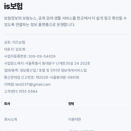
is보험
보험정보와 보험뉴스, 공개 검색·생활 서비스를 한곳에서 더 쉽게 찾고 확인할 수
있도록 연결하는 정보 플랫폼으로 운영합니다.
상호: 이즈보험
대표자: 김모래
사업자등록번호: 309-09-54629
사업장소재지: 서울특별시 동대문구 난계로30길 24 202호
업태/종목: 정보통신업 / 포털 및 인터넷 정보매개서비스업
통신판매업 신고번호: 제2026-서울동대문-0991호
이메일: bird2311@gmail.com
고객센터: 1551-5584
회사
정책
회사소개
이용약관