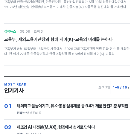
교육부와 한국산업기술진흥원, 한국전자정보통신산업진흥회가 8월 10일 성균관대학교에서
'2026년 첨단산업 인재양성 부트캠프 미래차 인공지능(AI) 자율주행 경진대회'를 개최한다.
…
정책뉴스
• 08.09 • 조회 3
교육부, 재외교육기관장과 함께 케이(K)-교육의 미래를 논하다
교육부가 8월 10일부터 13일까지 세종에서 '2026 재외교육기관장 역량 강화 연수'를 개최한
다. 전 세계 27개국 한국학교장과 한국교육원장 등 66명이 참석해 케이(K)-교육의…
MOST READ
1–5 / 10
최근 7일
인기기사
01
해외직구 물놀이기구, 유·아동용 섬유제품 등 94개 제품 안전기준 부적합
정책뉴스
8.6
조회 17
02
제조업 AI 대전환(M.AX), 현장에서 성과로 답하다