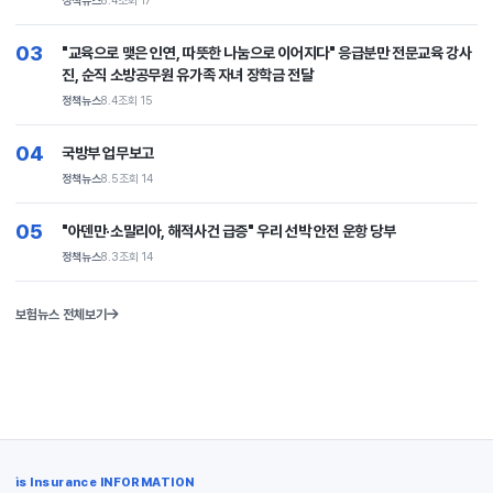
정책뉴스
8.4
조회 17
03
"교육으로 맺은 인연, 따뜻한 나눔으로 이어지다" 응급분만 전문교육 강사
진, 순직 소방공무원 유가족 자녀 장학금 전달
정책뉴스
8.4
조회 15
04
국방부 업무보고
정책뉴스
8.5
조회 14
05
"아덴만·소말리아, 해적사건 급증" 우리 선박 안전 운항 당부
정책뉴스
8.3
조회 14
보험뉴스 전체보기
is Insurance INFORMATION