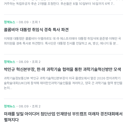
거주하는 독립유공자 후손 21명을 초청한다. 후손들은 8월 10일부터 16일까지 6박 7…
정책뉴스
• 08.09 • 조회 1
콜롬비아 대통령 취임식 경축 특사 파견
이재명 대통령은 콜롬비아 아벨라르도 데 라 에스프리에야 대통령 취임식에 윤준병·이해민 국
회의원을 경축 특사로 파견했다. 특사단은 대통령 친서를 전달하고 AI, 방산, 에너지 등 분…
정책뉴스
• 08.09 • 조회 2
박인규 혁신본부장, 한·미 과학기술 협력을 통한 과학기술혁신방안 모색
과학기술정보통신부 박인규 과학기술혁신본부장이 미국 올랜도에서 열린 2026 한미과학기
술학술대회(UKC)에 참석해 재미한인과학기술인들을 격려하고, 양국 간 과학기술 협력 방안을
논의…
정책뉴스
• 08.09 • 조회 2
미래를 달릴 아이디어 첨단산업 인재양성 부트캠프 미래차 경진대회에서
펼쳐지다