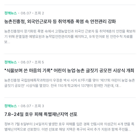
정책뉴스
• 08.07 • 조회 2
농촌진흥청, 외국인근로자 등 취약계층 폭염 속 안전관리 강화
농촌진흥청이 장기화된 폭염 속에서 고령농업인과 외국인 근로자 등 취약계층의 안전을 확보하
기 위해 온열질환 예방요원과 농작업안전관리자를 배치하고, 9개 언어로 된 안전수칙 자료를
보…
정책뉴스
• 08.07 • 조회 5
"식물보며 쓴 마음의 기록" 어린이 농업·농촌 글짓기 공모전 시상식 개최
농촌진흥청 국립원예특작과학원이 우장춘 박사 서거 67주기를 맞아 '제17회 어린이 농업·농촌
글짓기 공모전' 시상식을 열었다. 전국 110개 학교에서 137명이 참여한 가운데, 대…
정책뉴스
• 08.07 • 조회 3
7.8~24일 호우 피해 특별재난지역 선포
정부가 7월 8일부터 24일까지 발생한 호우 피해를 입은 경북 안동시와 의성군의 4개 면을 특
별재난지역으로 선포했다. 이번 선포로 해당 지역은 복구비 국비 추가 지원과 함께 주민들…