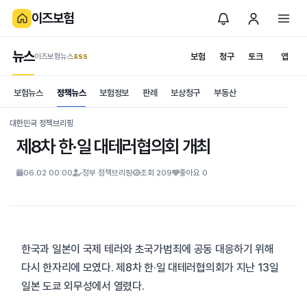
이즈보험
뉴스
보험
청구
토크
앱
이즈보험뉴스
.RSS
is보험
보험뉴스
정책뉴스
보험정보
판례
보상청구
부동산
News
S
대한민국 정책브리핑
제8차 한·일 대테러협의회 개최
06.02 00:00
정부 정책브리핑
조회 209
좋아요 0
한국과 일본이 국제 테러와 초국가범죄에 공동 대응하기 위해
다시 한자리에 모였다. 제8차 한·일 대테러협의회가 지난 13일
일본 도쿄 외무성에서 열렸다.