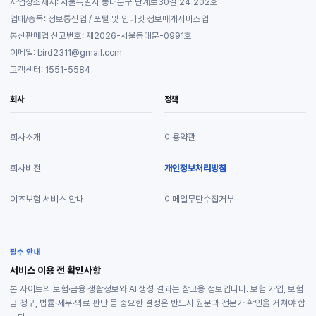
사업장소재지: 서울특별시 동대문구 난계로30길 24 202호
업태/종목: 정보통신업 / 포털 및 인터넷 정보매개서비스업
통신판매업 신고번호: 제2026-서울동대문-0991호
이메일: bird2311@gmail.com
고객센터: 1551-5584
회사
정책
회사소개
이용약관
회사비전
개인정보처리방침
이즈보험 서비스 안내
이메일무단수집거부
필수 안내
서비스 이용 전 확인사항
본 사이트의 보험·금융·생활정보와 AI 생성 결과는 참고용 정보입니다. 보험 가입, 보험
금 청구, 법률·세무·의료 판단 등 중요한 결정은 반드시 원문과 전문가 확인을 거쳐야 합