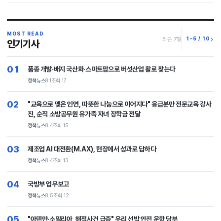
MOST READ
1–5 / 10
최근 7일
인기기사
01
품종 개발·배지 국산화·스마트팜으로 버섯산업 활로 찾는다
정책뉴스
8.1
조회 17
02
"교육으로 맺은 인연, 따뜻한 나눔으로 이어지다" 응급분만 전문교육 강사
진, 순직 소방공무원 유가족 자녀 장학금 전달
정책뉴스
8.4
조회 15
03
제조업 AI 대전환(M.AX), 현장에서 성과로 답하다
정책뉴스
8.4
조회 13
04
국방부 업무보고
정책뉴스
8.5
조회 12
05
"아덴만·소말리아, 해적사건 급증" 우리 선박 안전 운항 당부