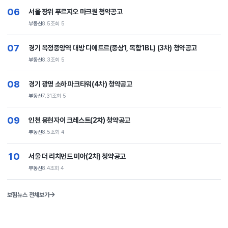
06
서울 장위 푸르지오 마크원 청약공고
부동산
8.5
조회 5
07
경기 옥정중앙역 대방 디에트르(중상1, 복합1BL) (3차) 청약공고
부동산
8.3
조회 5
08
경기 광명 소하 파크타워(4차) 청약공고
부동산
7.31
조회 5
09
인천 용현자이 크레스트(2차) 청약공고
부동산
8.5
조회 4
10
서울 더 리치먼드 미아(2차) 청약공고
부동산
8.4
조회 4
보험뉴스 전체보기