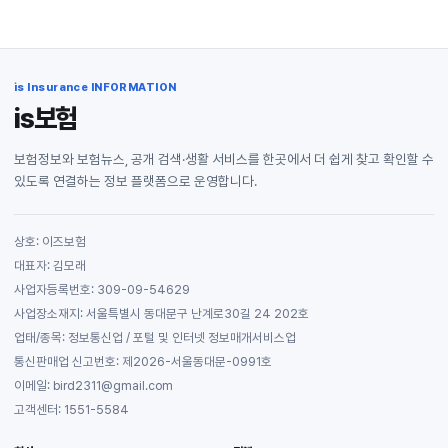
is Insurance INFORMATION
is보험
보험정보와 보험뉴스, 공개 검색·생활 서비스를 한곳에서 더 쉽게 찾고 확인할 수
있도록 연결하는 정보 플랫폼으로 운영합니다.
상호: 이즈보험
대표자: 김모래
사업자등록번호: 309-09-54629
사업장소재지: 서울특별시 동대문구 난계로30길 24 202호
업태/종목: 정보통신업 / 포털 및 인터넷 정보매개서비스업
통신판매업 신고번호: 제2026-서울동대문-0991호
이메일: bird2311@gmail.com
고객센터: 1551-5584