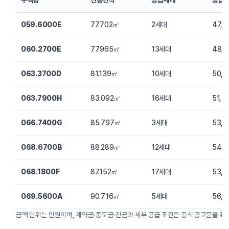
059.6000E
77.702㎡
2세대
47,
060.2700E
77.965㎡
13세대
48,
063.3700D
81.139㎡
10세대
50,
063.7900H
83.092㎡
16세대
51,
066.7400G
85.797㎡
3세대
53,
068.6700B
88.289㎡
12세대
54,
068.1800F
87.152㎡
17세대
53,
069.5600A
90.716㎡
5세대
56,
금액 단위는 만원이며, 계약금·중도금·잔금과 세부 공급 조건은 공식 공고문을 확