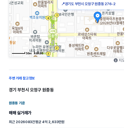
📍
경기도 부천시 오정구 원종동 276-2
50m
지도를
주변 거래 참고정보
경기 부천시 오정구 원종동
원종동 기준
매매 실거래가
최근 202608
3건
평균 4억 2,633만원