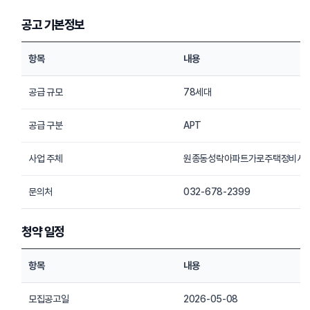
공고 기본정보
항목
내용
공급 규모
78세대
공급 구분
APT
사업 주체
원종동성락아파트가로주택정비사
문의처
032-678-2399
청약 일정
항목
내용
모집공고일
2026-05-08