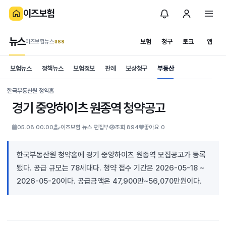
이즈보험
뉴스
보험
청구
토크
앱
이즈보험뉴스
.RSS
is보험
보험뉴스
정책뉴스
보험정보
판례
보상청구
부동산
News
S
한국부동산원 청약홈
경기 중앙하이츠 원종역 청약공고
05.08 00:00
이즈보험 뉴스 편집부
조회 894
좋아요 0
한국부동산원 청약홈에 경기 중앙하이츠 원종역 모집공고가 등록
됐다. 공급 규모는 78세대다. 청약 접수 기간은 2026-05-18 ~
2026-05-20이다. 공급금액은 47,900만~56,070만원이다.