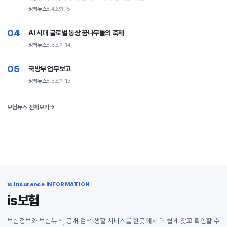
정책뉴스
8.4
조회 15
04
AI 시대 글로벌 통상 꿈나무들의 축제
정책뉴스
8.3
조회 14
05
국방부 업무보고
정책뉴스
8.5
조회 13
보험뉴스 전체보기
is Insurance INFORMATION
is보험
보험정보와 보험뉴스, 공개 검색·생활 서비스를 한곳에서 더 쉽게 찾고 확인할 수