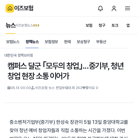
이즈보험
뉴스
보험
청구
토크
앱
이즈보험뉴스
.RSS
is보험
보험뉴스
정책뉴스
보험정보
판례
보상청구
부동산
News
S
대한민국 정책브리핑
캠퍼스 달군 ｢모두의 창업｣...중기부, 청년
창업 현장 소통 이어가
05.13 00:00
이즈보험 뉴스 편집부
조회 252
좋아요 0
중소벤처기업부(중기부) 한성숙 장관이 5월 13일 중앙대학교를
찾아 청년 예비 창업자들과 직접 소통하는 시간을 가졌다. 이번