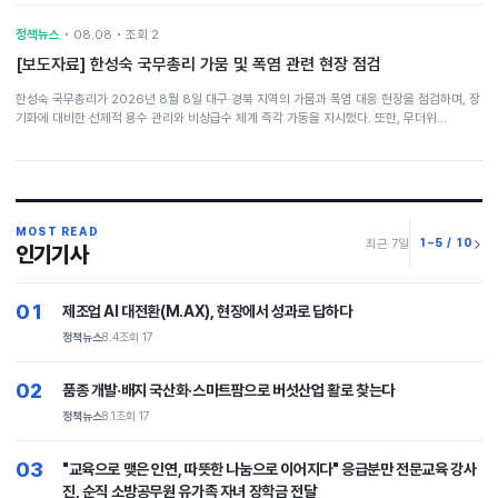
정책뉴스
• 08.08 • 조회 2
[보도자료] 한성숙 국무총리 가뭄 및 폭염 관련 현장 점검
한성숙 국무총리가 2026년 8월 8일 대구·경북 지역의 가뭄과 폭염 대응 현장을 점검하며, 장
기화에 대비한 선제적 용수 관리와 비상급수 체계 즉각 가동을 지시했다. 또한, 무더위…
MOST READ
1–5 / 10
최근 7일
인기기사
01
제조업 AI 대전환(M.AX), 현장에서 성과로 답하다
정책뉴스
8.4
조회 17
02
품종 개발·배지 국산화·스마트팜으로 버섯산업 활로 찾는다
정책뉴스
8.1
조회 17
03
"교육으로 맺은 인연, 따뜻한 나눔으로 이어지다" 응급분만 전문교육 강사
진, 순직 소방공무원 유가족 자녀 장학금 전달