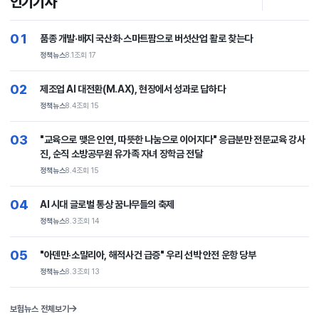
인기기사
01
품종 개발·배지 국산화·스마트팜으로 버섯산업 활로 찾는다
정책뉴스
8.1
조회 17
02
제조업 AI 대전환(M.AX), 현장에서 성과로 답하다
정책뉴스
8.4
조회 15
03
"교육으로 맺은 인연, 따뜻한 나눔으로 이어지다" 응급분만 전문교육 강사
진, 순직 소방공무원 유가족 자녀 장학금 전달
정책뉴스
8.4
조회 15
04
AI 시대 글로벌 통상 꿈나무들의 축제
정책뉴스
8.3
조회 14
05
"아덴만·소말리아, 해적사건 급증" 우리 선박 안전 운항 당부
정책뉴스
8.3
조회 13
보험뉴스 전체보기