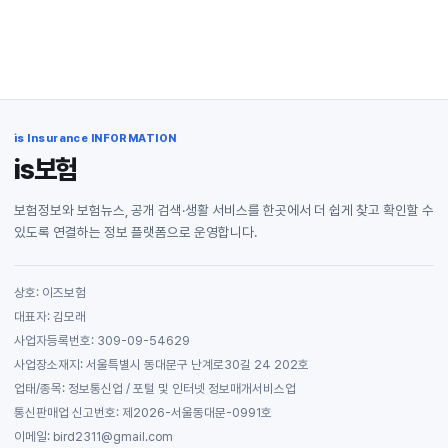
is Insurance INFORMATION
is보험
보험정보와 보험뉴스, 공개 검색·생활 서비스를 한곳에서 더 쉽게 찾고 확인할 수
있도록 연결하는 정보 플랫폼으로 운영합니다.
상호: 이즈보험
대표자: 김모래
사업자등록번호: 309-09-54629
사업장소재지: 서울특별시 동대문구 난계로30길 24 202호
업태/종목: 정보통신업 / 포털 및 인터넷 정보매개서비스업
통신판매업 신고번호: 제2026-서울동대문-0991호
이메일: bird2311@gmail.com