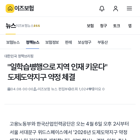
이즈보험
뉴스
보험
청구
토크
앱
이즈보험뉴스
.RSS
is보험
보험뉴스
정책뉴스
보험정보
판례
보상청구
부동산
News
S
대한민국 정책브리핑
"일학습병행으로 지역 인재 키운다"
도제도약지구 약정 체결
04.08 00:00
이즈보험 뉴스 편집부
조회 1,024
좋아요 0
고용노동부와 한국산업인력공단은 오는 4월 6일 오후 2시부터
서울 서대문구 위드스페이스에서 '2026년 도제도약지구 약정