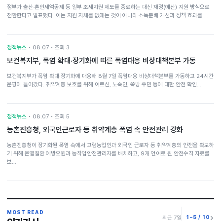
정부가 출산·혼인세액공제 등 일부 조세지원 제도를 종료하는 대신 재정(예산) 지원 방식으로
전환한다고 발표했다. 이는 지원 자체를 없애는 것이 아니라 소득분배 개선과 정책 효과를 …
정책뉴스
• 08.07 • 조회 3
보건복지부, 폭염 확대·장기화에 따른 폭염대응 비상대책본부 가동
보건복지부가 폭염 확대·장기화에 대응해 8월 7일 폭염대응 비상대책본부를 가동하고 24시간
운영에 들어갔다. 취약계층 보호를 위해 어르신, 노숙인, 쪽방 주민 등에 대한 안전 확인…
정책뉴스
• 08.07 • 조회 5
농촌진흥청, 외국인근로자 등 취약계층 폭염 속 안전관리 강화
농촌진흥청이 장기화된 폭염 속에서 고령농업인과 외국인 근로자 등 취약계층의 안전을 확보하
기 위해 온열질환 예방요원과 농작업안전관리자를 배치하고, 9개 언어로 된 안전수칙 자료를
보…
MOST READ
1–5 / 10
최근 7일