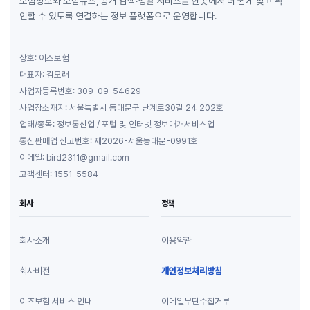
보험정보와 보험뉴스, 공개 검색·생활 서비스를 한곳에서 더 쉽게 찾고 확
인할 수 있도록 연결하는 정보 플랫폼으로 운영합니다.
상호: 이즈보험
대표자: 김모래
사업자등록번호: 309-09-54629
사업장소재지: 서울특별시 동대문구 난계로30길 24 202호
업태/종목: 정보통신업 / 포털 및 인터넷 정보매개서비스업
통신판매업 신고번호: 제2026-서울동대문-0991호
이메일: bird2311@gmail.com
고객센터: 1551-5584
회사
정책
회사소개
이용약관
회사비전
개인정보처리방침
이즈보험 서비스 안내
이메일무단수집거부