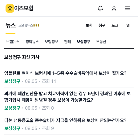
이즈보험
뉴스
보험
청구
토크
앱
이즈보험뉴스
.RSS
보험뉴스
정책뉴스
보험정보
판례
보상청구
부동산
보상청구 최신 기사
임플란트 뼈이식 보험시에 1~5종 수수술비특약에서 보상이 될가요?
보상청구
• 08.05 • 조회 14
과거에 폐암진단을 받고 치료이력이 없는 경우 5년이 경과된 이후에 보
험가입시 폐암이 발병될 경우 보상이 가능할가요?
보상청구
• 08.05 • 조회 8
티눈 냉동응고술 종수술비가 지급을 안해줘요 보상이 안되는건가요?
보상청구
• 08.05 • 조회 9