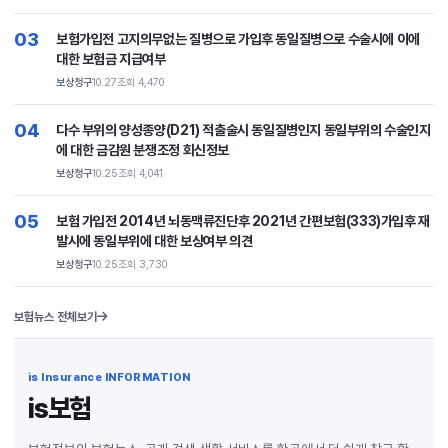
03
보험가입전 고지의무없는 질병으로 가입후 동일질병으로 수술시에 이에
대한 보험금 지급여부
보상청구
10.27
조회 4,470
04
다수 부위의 양성종양(D21) 적출술시 동일질병인지 동일부위의 수술인지
에 대한 금감원 분쟁조정 회신정보
보상청구
10.25
조회 4,041
05
보험 가입전 2014년 뇌동맥류진단후 2021년 간편보험(333)가입후 재
발시에 동일부위에 대한 보상여부 의견
보상청구
10.25
조회 3,730
보험뉴스 전체보기
is Insurance INFORMATION
is보험