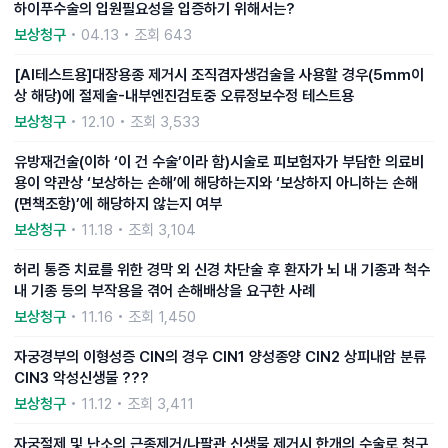
하이푸수술의 입원필요성을 입증하기 위해서는?
보상청구
• 04.13 • 조회 643
[AI테스트용]대장용종 제거시 조직겸자생검술을 사용할 경우(5mm이
상 해당)에 절제술-내부엔진검토중 오류정보수정 테스트용
보상청구
• 12.10 • 조회 3,533
유방재건술(이하 ‘이 건 수술’이라 함)시술로 피보험자가 부담한 의료비
용이 약관상 ‘보상하는 손해’에 해당하는지와 ‘보상하지 아니하는 손해
(면책조항)’에 해당하지 않는지 여부
보상청구
• 11.18 • 조회 3,104
허리 통증 치료를 위한 경막 외 신경 차단술 후 환자가 뇌 내 기종과 척수
내 기종 등의 부작용을 겪어 손해배상을 요구한 사례
보상청구
• 11.16 • 조회 1,450
자궁경부의 이형성증 CIN의 경우 CIN1 양성종양 CIN2 상피내암 분류
CIN3 악성신생물 ???
보상청구
• 11.12 • 조회 3,411
자궁절제 및 난소의 근종제거/나팔관 신생물 제거시 한개의 수술로 청구