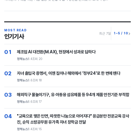
MOST READ
1–5 / 10
최근 7일
인기기사
01
제조업 AI 대전환(M.AX), 현장에서 성과로 답하다
정책뉴스
8.4
조회 20
02
자녀 출입국 증명서, 이젠 집이나 해외에서 '정부24'로 한 번에 뗀다
정책뉴스
8.6
조회 18
03
해외직구 물놀이기구, 유·아동용 섬유제품 등 94개 제품 안전기준 부적합
정책뉴스
8.6
조회 17
04
"교육으로 맺은 인연, 따뜻한 나눔으로 이어지다" 응급분만 전문교육 강사
진, 순직 소방공무원 유가족 자녀 장학금 전달
정책뉴스
8.4
조회 15