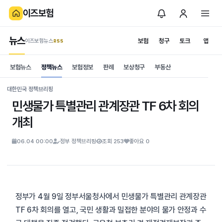
이즈보험
뉴스
보험
청구
토크
앱
이즈보험뉴스
.RSS
is보험
보험뉴스
정책뉴스
보험정보
판례
보상청구
부동산
News
S
대한민국 정책브리핑
민생물가 특별관리 관계장관 TF 6차 회의
개최
06.04 00:00
정부 정책브리핑
조회 253
좋아요 0
정부가 4월 9일 정부서울청사에서 민생물가 특별관리 관계장관
TF 6차 회의를 열고, 국민 생활과 밀접한 분야의 물가 안정과 수