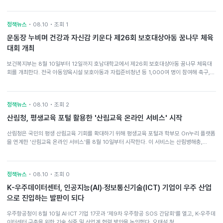
정책뉴스
• 08.10 • 조회 1
운동장 누비며 건강과 자신감 키운다 제26회 보호대상아동 꿈나무 체육
대회 개최
보건복지부는 8월 10일부터 12일까지 호남대학교에서 제26회 보호대상아동 꿈나무 체육대
회를 개최한다. 전국 아동양육시설 보호아동과 자립준비청년 등 1,000여 명이 참여해 축구,…
정책뉴스
• 08.10 • 조회 2
산림청, 평생교육 포털 활용한 '산림교육 온라인 서비스' 시작
산림청은 국민의 평생 산림교육 기회를 확대하기 위해 평생교육 포털과 학부모 On누리 플랫폼
을 연계한 '산림교육 온라인 서비스'를 8월 10일부터 시작한다. 이 서비스는 산림병해충,…
정책뉴스
• 08.10 • 조회 0
K-우주데이터센터, 인공지능(AI)·정보통신기술(ICT) 기업이 우주 산업
으로 진입하는 발판이 되다
우주항공청이 8월 10일 AI·ICT 기업 17곳과 '제9차 우주항공 SOS 간담회'를 열고, K-우주데
이터센터 구축을 위한 기술 실증 및 산업계 협력 방안을 논의했다. 오태석 청…