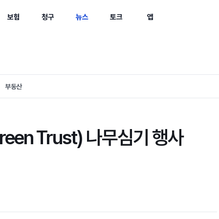
보험
청구
뉴스
토크
앱
부동산
en Trust) 나무심기 행사