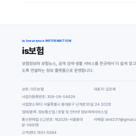
is Insurance INFORMATION
is보험
보험정보와 보험뉴스, 공개 검색·생활 서비스를 한곳에서 더 쉽게 찾고
도록 연결하는 정보 플랫폼으로 운영합니다.
상호: 이즈보험
대표자: 김모래
사업자등록번호: 309-09-54629
사업장소재지: 서울특별시 동대문구 난계로30길 24 202호
업태/종목: 정보통신업 / 포털 및 인터넷 정보매개서비스업
통신판매업 신고번호: 제2026-서울동대
이메일: bird2311@gmail.
문-0991호
고객센터: 1551-5584