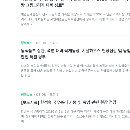
랑 그림그리기 대회 성료"
새만금개발청이 전국 초등학생 가족을 대상으로 개최한 '2026 새만금 가족사랑 그
리기 대회'가 8월 8일 국립새만금간척박물관에서 성료했다. 폭염 속에서도 많은 가
참여해 새…
정책뉴스
• 08.08 • 조회 2
농식품부 장관, 폭염 대비 육계농장, 시설하우스 현장점검 및 농
안전 특별 당부
송미령 농림축산식품부 장관이 8월 8일 전북 익산시의 육계 농장과 상추 시설하우
방문해 폭염 대응 상황을 점검하고 농업인과 외국인 근로자의 온열질환 예방을 위한 
업 멈춤'…
정책뉴스
• 08.08 • 조회 2
[보도자료] 한성숙 국무총리 가뭄 및 폭염 관련 현장 점검
한성숙 국무총리가 2026년 8월 8일 대구·경북 지역의 가뭄과 폭염 대응 현장을 점
며, 장기화에 대비한 선제적 용수 관리와 비상급수 체계 즉각 가동을 지시했다. 또한,
위…