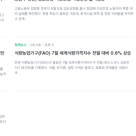
고용노동부 김영훈 장관이 8월 8일 김포공항을 불시 점검해 지상조업 노동자의 폭염 대
비 실태를 확인했다. 폭염 특보가 발효된 가운데, 휴게시설 부족 등 현장 어려움을 파악하
림그
고 관계…
족이
정책뉴스
• 08.08 • 조회 3
업인
식량농업기구(FAO) 7월 세계식량가격지수 전월 대비 0.6% 상승
유엔 식량농업기구(FAO)가 발표한 7월 세계식량가격지수가 전월 대비 0.6% 상승한
131.1포인트를 기록했다. 곡물, 유지류, 설탕 가격은 올랐고, 육류와 유제품은 내렸다.
스를
국…
'농작
검하
 무더