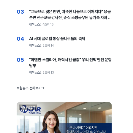
03
"교육으로 맺은 인연, 따뜻한 나눔으로 이어지다" 응급
분만 전문교육 강사진, 순직 소방공무원 유가족 자녀 장
학금 전달
정책뉴스
8.4
조회 15
04
AI 시대 글로벌 통상 꿈나무들의 축제
정책뉴스
8.3
조회 14
05
"아덴만·소말리아, 해적사건 급증" 우리 선박 안전 운항
당부
정책뉴스
8.3
조회 13
보험뉴스 전체보기
AD 후원광고