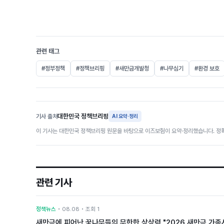
관련 태그
#정부정책
#정책브리핑
#새만금개발청
#나무심기
#환경 보호
대한민국 정책브리핑
기사 출처
AI 요약·정리
이 기사는 대한민국 정책브리핑 원문을 바탕으로 이즈보험이 요약·정리했습니다. 정확
관련 기사
정책뉴스
• 08.08 • 조회 1
새만금에 피어난 꿈나무들의 무한한 상상력 "2026 새만금 가족