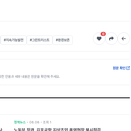
0
#지속가능발전
#그린트러스트
#환경보존
원문 확인
한 인용과 세부 내용은 원문을 확인해 주세요.
정책뉴스
• 08.08 • 조회 1
사
노동부 장관, 김포공항 지상조업 폭염현장 불시점검