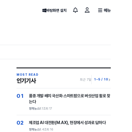
메뉴
바탕화면 설치
MOST READ
인기기사
1–5 / 10
최근 7일
01
품종 개발·배지 국산화·스마트팜으로 버섯산업 활로 찾
는다
정책뉴스
8.1
조회 17
02
제조업 AI 대전환(M.AX), 현장에서 성과로 답하다
정책뉴스
8.4
조회 16