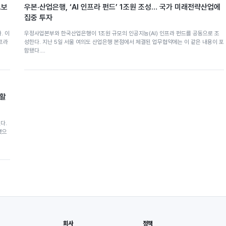
…보
우본·산업은행, ‘AI 인프라 펀드’ 1조원 조성… 국가 미래전략산업에
집중 투자
. 이
우정사업본부와 한국산업은행이 1조원 규모의 인공지능(AI) 인프라 펀드를 공동으로 조
프라
성한다. 지난 5일 서울 여의도 산업은행 본점에서 체결된 업무협약에는 이 같은 내용이 포
함됐다.…
호활
다.
됐으
회사
정책