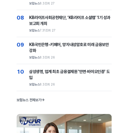
보험뉴스
8.3
조회 27
08
KB라이프사회공헌재단, ‘KB라이프 소셜랩’ 1기 성과
보고회 개최
보험뉴스
7.31
조회 27
09
KB국민은행-키페어, 양자내성암호로 미래 금융보안
강화
보험뉴스
8.3
조회 26
10
삼성생명, 업계 최초 금융결제원 '안면·바이오인증' 도
입
보험뉴스
8.3
조회 26
보험뉴스 전체보기
AD 후원광고