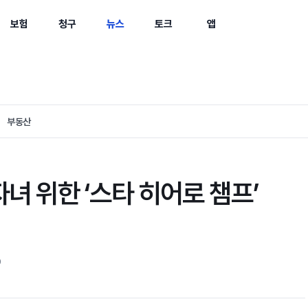
보험
청구
뉴스
토크
앱
부동산
녀 위한 ‘스타 히어로 챔프’
0