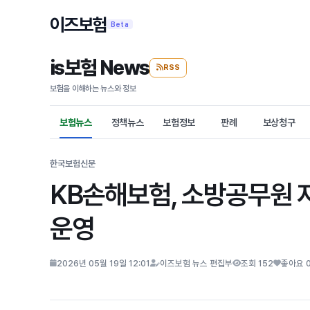
이즈보험
Beta
is보험 News
RSS
보험을 이해하는 뉴스와 정보
보험뉴스
정책뉴스
보험정보
판례
보상청구
한국보험신문
KB손해보험, 소방공무원 자
운영
2026년 05월 19일 12:01
이즈보험 뉴스 편집부
조회 152
좋아요 