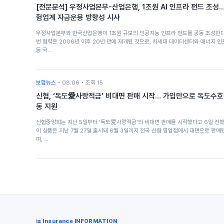
[전문분석] 우정사업본부-산업은행, 1조원 AI 인프라 펀드 조성
험업계 자금운용 방향성 시사
우정사업본부와 한국산업은행이 1조원 규모의 인공지능 인프라 펀드를 공동 조성한다
번 협력은 2006년 이후 20년 만에 재개된 것으로, 차세대 데이터센터와 에너지 인
등 국…
보험뉴스
• 08.06 • 조회 15
신협, ‘독도愛사랑적금’ 비대면 판매 시작… 가입만으로 독도수
동 지원
신협중앙회는 지난 5일부터 ‘독도愛사랑적금’의 비대면 판매를 시작했다고 6일 전했
이 상품은 지난 7월 27일 출시돼 8월 3일까지 전국 신협 영업점에서 대면으로 판매
며, …
is Insurance INFORMATION