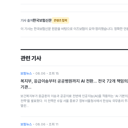
한국보험신문
기사 출처
콘텐츠 협력
이 기사는 한국보험신문 원문을 바탕으로 이즈보험이 요약·정리했습니다. 정확한 인용
관련 기사
보험뉴스
• 08.06 • 조회 15
복지부, 응급이송부터 공공병원까지 AI 전환… 전국 72개 책임
기관...
보건복지부가 응급환자 이송과 공공의료 전반에 인공지능(AI)을 적용하는 'AI 기본
전략'을 발표했다. 이 전략은 6일 서울 종로구 정부서울청사에서 한성숙 국무총리 
열린…
보험뉴스
• 08.06 • 조회 11