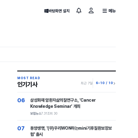
메뉴
바탕화면 설치
MOST READ
인기기사
6–10 / 10
최근 7일
06
삼성화재 암환자삶의질연구소, ‘Cancer
Knowledge Seminar’ 개최
보험뉴스
7.31
조회 30
07
동양생명, '(무)우리WON하는mini기후질환보장보
험' 출시