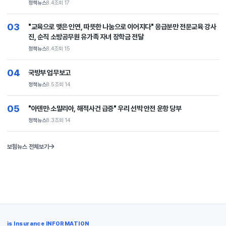
정책뉴스
8.4
조회 17
03
"교육으로 맺은 인연, 따뜻한 나눔으로 이어지다" 응급분만 전문교육 강사
진, 순직 소방공무원 유가족 자녀 장학금 전달
정책뉴스
8.4
조회 15
04
국방부 업무보고
정책뉴스
8.5
조회 14
05
"아덴만·소말리아, 해적사건 급증" 우리 선박 안전 운항 당부
정책뉴스
8.3
조회 14
보험뉴스 전체보기
is Insurance INFORMATION