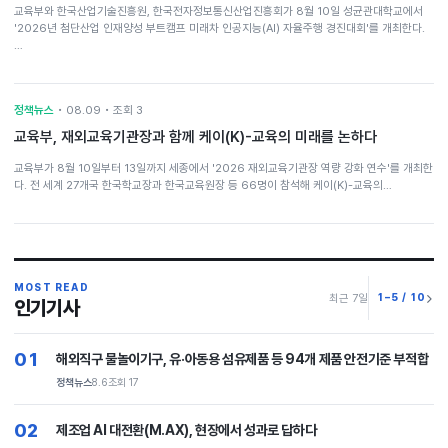
교육부와 한국산업기술진흥원, 한국전자정보통신산업진흥회가 8월 10일 성균관대학교에서
'2026년 첨단산업 인재양성 부트캠프 미래차 인공지능(AI) 자율주행 경진대회'를 개최한다.
…
정책뉴스
• 08.09 • 조회 3
교육부, 재외교육기관장과 함께 케이(K)-교육의 미래를 논하다
교육부가 8월 10일부터 13일까지 세종에서 '2026 재외교육기관장 역량 강화 연수'를 개최한
다. 전 세계 27개국 한국학교장과 한국교육원장 등 66명이 참석해 케이(K)-교육의…
MOST READ
1–5 / 10
최근 7일
인기기사
01
해외직구 물놀이기구, 유·아동용 섬유제품 등 94개 제품 안전기준 부적합
정책뉴스
8.6
조회 17
02
제조업 AI 대전환(M.AX), 현장에서 성과로 답하다