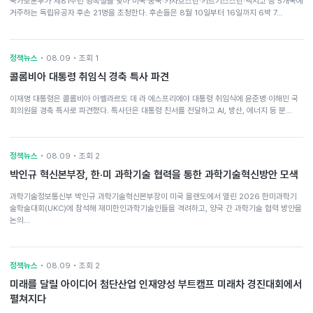
국가보훈부가 제81주년 광복절을 맞아 미국·중국·카자흐스탄·키르기스스탄·멕시코 등 5개국에
거주하는 독립유공자 후손 21명을 초청한다. 후손들은 8월 10일부터 16일까지 6박 7…
정책뉴스
• 08.09 • 조회 1
콜롬비아 대통령 취임식 경축 특사 파견
이재명 대통령은 콜롬비아 아벨라르도 데 라 에스프리에야 대통령 취임식에 윤준병·이해민 국
회의원을 경축 특사로 파견했다. 특사단은 대통령 친서를 전달하고 AI, 방산, 에너지 등 분…
정책뉴스
• 08.09 • 조회 2
박인규 혁신본부장, 한·미 과학기술 협력을 통한 과학기술혁신방안 모색
과학기술정보통신부 박인규 과학기술혁신본부장이 미국 올랜도에서 열린 2026 한미과학기
술학술대회(UKC)에 참석해 재미한인과학기술인들을 격려하고, 양국 간 과학기술 협력 방안을
논의…
정책뉴스
• 08.09 • 조회 2
미래를 달릴 아이디어 첨단산업 인재양성 부트캠프 미래차 경진대회에서
펼쳐지다