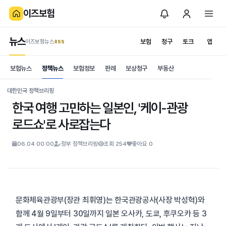
이즈보험
뉴스
보험
청구
토크
앱
이즈보험뉴스
.RSS
is보험
보험뉴스
정책뉴스
보험정보
판례
보상청구
부동산
News
S
대한민국 정책브리핑
한국 여행 고민하는 일본인, '케이-관광
로드쇼'로 사로잡는다
06.04 00:00
정부 정책브리핑
조회 254
좋아요 0
문화체육관광부(장관 최휘영)는 한국관광공사(사장 박성혁)와
함께 4월 9일부터 30일까지 일본 오사카, 도쿄, 후쿠오카 등 3