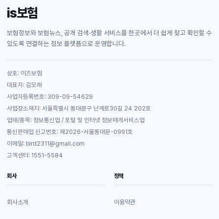
is보험
보험정보와 보험뉴스, 공개 검색·생활 서비스를 한곳에서 더 쉽게 찾고 확인할 수
있도록 연결하는 정보 플랫폼으로 운영합니다.
상호: 이즈보험
대표자: 김모래
사업자등록번호: 309-09-54629
사업장소재지: 서울특별시 동대문구 난계로30길 24 202호
업태/종목: 정보통신업 / 포털 및 인터넷 정보매개서비스업
통신판매업 신고번호: 제2026-서울동대문-0991호
이메일: bird2311@gmail.com
고객센터: 1551-5584
회사
정책
회사소개
이용약관