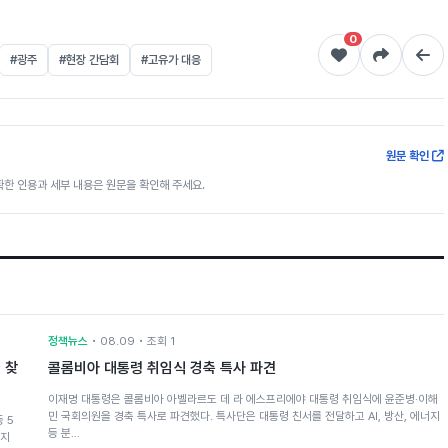
0
#광주
#현장 간담회
#고유가 대응
원문 확인
한 인용과 세부 내용은 원문을 확인해 주세요.
정책뉴스
• 08.09 • 조회 1
 찾
콜롬비아 대통령 취임식 경축 특사 파견
이재명 대통령은 콜롬비아 아벨라르도 데 라 에스프리에야 대통령 취임식에 윤준병·이해
민 국회의원을 경축 특사로 파견했다. 특사단은 대통령 친서를 전달하고 AI, 방산, 에너지
 5
등 분…
까지