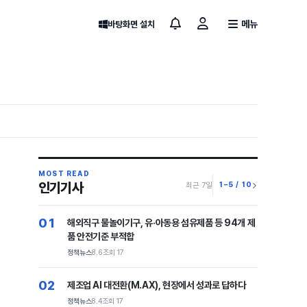
메뉴
바탕화면 설치
MOST READ
인기기사
1–5 / 10
최근 7일
01
해외직구 물놀이기구, 유·아동용 섬유제품 등 94개 제
품 안전기준 부적합
정책뉴스
8.6
조회 17
02
제조업 AI 대전환(M.AX), 현장에서 성과로 답하다
정책뉴스
8.4
조회 17