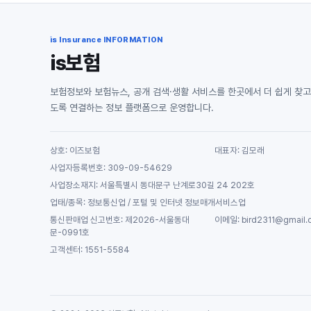
is Insurance INFORMATION
is보험
보험정보와 보험뉴스, 공개 검색·생활 서비스를 한곳에서 더 쉽게 찾고
도록 연결하는 정보 플랫폼으로 운영합니다.
상호: 이즈보험
대표자: 김모래
사업자등록번호: 309-09-54629
사업장소재지: 서울특별시 동대문구 난계로30길 24 202호
업태/종목: 정보통신업 / 포털 및 인터넷 정보매개서비스업
통신판매업 신고번호: 제2026-서울동대
이메일: bird2311@gmail.
문-0991호
고객센터: 1551-5584