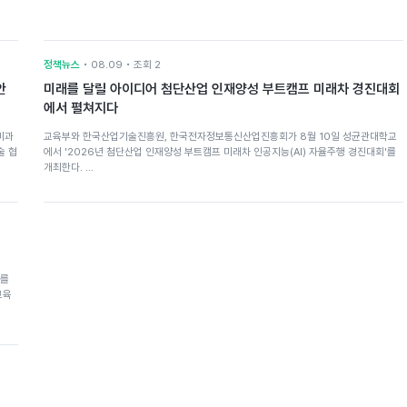
정책뉴스
• 08.09 • 조회 2
안
미래를 달릴 아이디어 첨단산업 인재양성 부트캠프 미래차 경진대회
에서 펼쳐지다
미과
교육부와 한국산업기술진흥원, 한국전자정보통신산업진흥회가 8월 10일 성균관대학교
술 협
에서 '2026년 첨단산업 인재양성 부트캠프 미래차 인공지능(AI) 자율주행 경진대회'를
개최한다. …
'를
교육