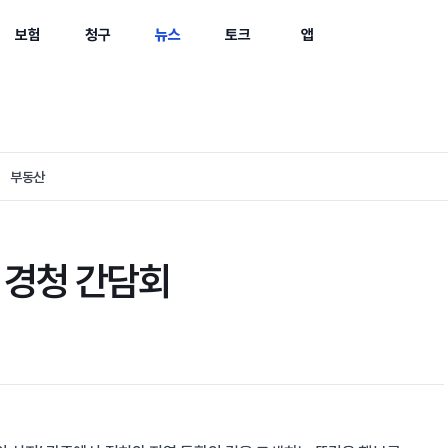
보험
청구
뉴스
토크
앱
부동산
 경청 간담회