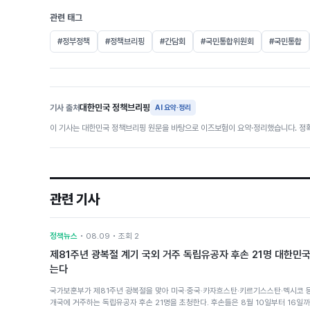
관련 태그
#정부정책
#정책브리핑
#간담회
#국민통합위원회
#국민통합
대한민국 정책브리핑
기사 출처
AI 요약·정리
이 기사는 대한민국 정책브리핑 원문을 바탕으로 이즈보험이 요약·정리했습니다. 정확
관련 기사
정책뉴스
• 08.09 • 조회 2
제81주년 광복절 계기 국외 거주 독립유공자 후손 21명 대한민국
는다
국가보훈부가 제81주년 광복절을 맞아 미국·중국·카자흐스탄·키르기스스탄·멕시코 등
개국에 거주하는 독립유공자 후손 21명을 초청한다. 후손들은 8월 10일부터 16일