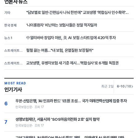
언론사 뉴스
"담보별로 일반·간편심사 나눠 한번에" 교보생명 '복합심사 인수특약'...
기타
‘나이롱환자’ 비난하는 보험사들은 정말 적자일까
한국경제
中알리바바 창업자 마윈, 美 AI 보험 스타트업에 420억 투자
뉴스1
펄펄 끓는 여름…"내 보험, 온열질환 보장될까"
스트레이트뉴스
교보생명, 유병자보험 새 기준 제시…'복합심사'로 6개월 독점권
스트레이트뉴스
MOST READ
최근 2일
6–10 / 10
인기기사
우본·산업은행, ‘AI 인프라 펀드’ 1조원 조성… 국가 미래전략산업에 집중 투자
6
한국보험신문
조회 17
생명보험재단, 서울시와 'SOS마음의전화 2호' 설치 협약
7
한국보험신문
조회 17
교보교육재단, ‘AI윤리ON 청소년 캠프’ 개최… 미래세대 AI 윤리 역량 강화