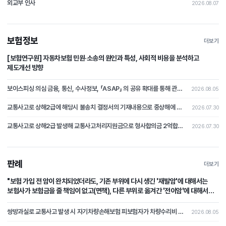
외교부 인사
2026.08.07
보험정보
더보기
[보험연구원] 자동차보험 민원·소송의 원인과 특성, 사회적 비용을 분석하고
제도개선 방향
보이스피싱 의심 금융, 통신, 수사정보, 「ASAP」 의 공유 확대를 통해 관계기관 공동 활용 체계 마련
2026.08.05
교통사고로 상해2급에 해당시 불송치 결정서의 기재내용으로 중상해에 해당하지 않는다는 부분의 주장을 철회하고 형사합의로 본 분쟁조정사례[제2026-4호]
2026.07.30
교통사고로 상해2급 발생해 교통사고처리지원금으로 형사합의금 2억합의후 불송치시 형사합의에 대한 쟁점 논쟁이 된 분쟁조정사례 [제2026-3호]
2026.07.30
판례
더보기
"보험 가입 전 암이 완치되었더라도, 기존 부위에 다시 생긴 '재발암'에 대해서는
보험사가 보험금을 줄 책임이 없고(면책), 다른 부위로 옮겨간 '전이암'에 대해서는
보험사가 보험금을 지급할 책임이 있다(부책)."
쌍방과실로 교통사고 발생 시 자기차량손해보험 피보험자가 차량수리비 중 자기부담금 상당액을 보상받지 못하였는데, 상대차량의 보험자를 상대로 자기부담금 상당의 손해배상을 청구한 사건
2026.08.05