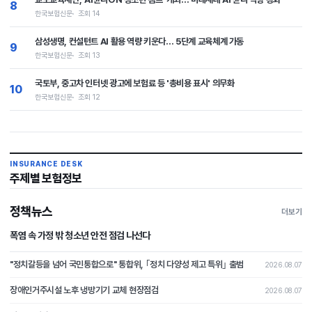
8
한국보험신문
조회 14
삼성생명, 컨설턴트 AI 활용 역량 키운다… 5단계 교육체계 가동
9
한국보험신문
조회 13
국토부, 중고차 인터넷 광고에 보험료 등 '총비용 표시' 의무화
10
한국보험신문
조회 12
INSURANCE DESK
주제별 보험정보
정책뉴스
더보기
폭염 속 가정 밖 청소년 안전 점검 나선다
"정치갈등을 넘어 국민통합으로" 통합위, ｢정치 다양성 제고 특위｣ 출범
2026.08.07
장애인거주시설 노후 냉방기기 교체 현장점검
2026.08.07