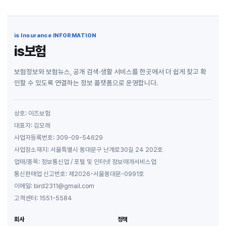
is Insurance INFORMATION
is보험
보험정보와 보험뉴스, 공개 검색·생활 서비스를 한곳에서 더 쉽게 찾고 확
인할 수 있도록 연결하는 정보 플랫폼으로 운영합니다.
상호: 이즈보험
대표자: 김모래
사업자등록번호: 309-09-54629
사업장소재지: 서울특별시 동대문구 난계로30길 24 202호
업태/종목: 정보통신업 / 포털 및 인터넷 정보매개서비스업
통신판매업 신고번호: 제2026-서울동대문-0991호
이메일: bird2311@gmail.com
고객센터: 1551-5584
회사
정책