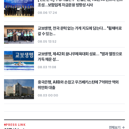
조성…보험업계 자금운용 방향성 시사
08.06 17:24
교보생명, 전국 문턱 없는 가게 지도에 담는다… "휠체어로
갈 수 있는...
08.05 13:52
교보생명, 제42회 꿈나무체육대회 성료… "땀과 열정으로
가득 채운 성...
08.03 11:08
중국은행, AIIB와 손잡고 우즈베키스탄에 7억위안 역외
위안화 대출
08.03 00:00
PRESS LINK
전체보기