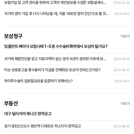
보험가입 및 고객 관리를 위하여 고객의 개인정보를 수집한 보험설계사가 개인정보처리자에 해당하는지 여부가 문제 된 사건
2026.04.28
과거의 암이 가입 후 다시 나타났을 때, 이를 '새로운 암의 진단'으로 볼 것인지 아니면 '과거 사고의 연장(재발)'으로 보아 면책할 것인가?
2026.04.13
보상청구
더보기
임플란트 뼈이식 보험시에 1~5종 수수술비특약에서 보상이 될가요?
과거에 폐암진단을 받고 치료이력이 없는 경우 5년이 경과된 이후에 보험가입시 폐암이 발병될 경우 보상이 가능할가요?
2026.08.05
티눈 냉동응고술 종수술비가 지급을 안해줘요 보상이 안되는건가요?
2026.08.05
하이푸수술의 입원필요성을 입증하기 위해서는?
2026.04.13
부동산
더보기
대구 달서자이 제니크 청약공고
경기 동탄2신도시 동탄역 디에트르 퍼스티지 청약공고
2026.08.06