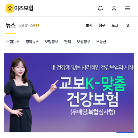
이즈보험
뉴스
보험
청구
토크
앱
이즈보험뉴스
.RSS
보험뉴스
정책뉴스
보험정보
판례
보상청구
부동산