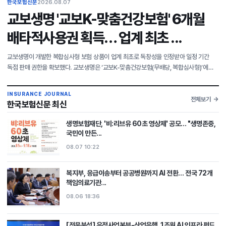
한국보험신문
2026.08.07
교보생명 '교보K-맞춤건강보험' 6개월
배타적사용권 획득… 업계 최초 ...
교보생명이 개발한 복합심사형 보험 상품이 업계 최초로 독창성을 인정받아 일정 기간
독점 판매 권한을 확보했다. 교보생명은 ‘교보K-맞춤건강보험(무배당, 복합심사형)’에
탑재된 ‘복합심사 인수특약’이 생명보험협회로부터 6개월의 배타적사용권을 받았다고
7일 밝혔다. 배타적
INSURANCE JOURNAL
전체보기
한국보험신문 최신
생명보험재단, '비:리브유 60초 영상제' 공모… "생명존중,
국민이 만든...
08.07 10:22
복지부, 응급이송부터 공공병원까지 AI 전환… 전국 72개
책임의료기관...
08.06 18:36
[전문분석] 우정사업본부-산업은행, 1조원 AI 인프라 펀드