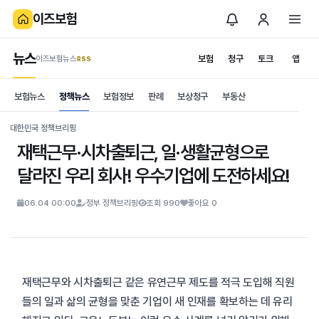
이즈보험
뉴스
보험
청구
토크
앱
이즈보험뉴스
.RSS
is보험
보험뉴스
정책뉴스
보험정보
판례
보상청구
부동산
News
S
대한민국 정책브리핑
재택근무·시차출퇴근, 일·생활균형으로
달라진 우리 회사! 우수기업에 도전하세요!
06.04 00:00
정부 정책브리핑
조회 990
좋아요 0
재택근무와 시차출퇴근 같은 유연근무 제도를 적극 도입해 직원
들의 일과 삶의 균형을 맞춘 기업이 새 인재를 확보하는 데 유리