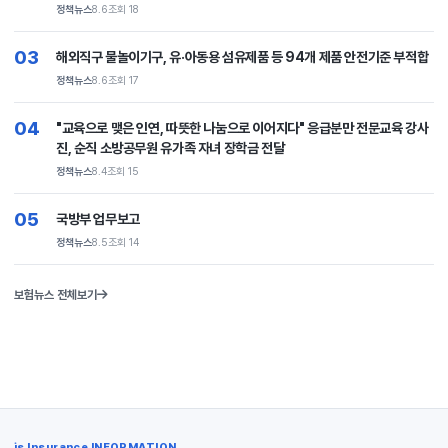
정책뉴스
8.6
조회 18
03
해외직구 물놀이기구, 유·아동용 섬유제품 등 94개 제품 안전기준 부적합
정책뉴스
8.6
조회 17
04
"교육으로 맺은 인연, 따뜻한 나눔으로 이어지다" 응급분만 전문교육 강사
진, 순직 소방공무원 유가족 자녀 장학금 전달
정책뉴스
8.4
조회 15
05
국방부 업무보고
정책뉴스
8.5
조회 14
보험뉴스 전체보기
is Insurance INFORMATION