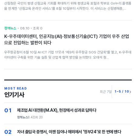
산림청은 국민의 평생 산림교육 기회를 확대하기 위해 평생교육 포털과 학부모 On누리 플랫폼
을 연계한 '산림교육 온라인 서비스'를 8월 10일부터 시작한다. 이 서비스는 산림병해충,…
정책뉴스
• 08.10 • 조회 0
K-우주데이터센터, 인공지능(AI)·정보통신기술(ICT) 기업이 우주 산업
으로 진입하는 발판이 되다
우주항공청이 8월 10일 AI·ICT 기업 17곳과 '제9차 우주항공 SOS 간담회'를 열고, K-우주데
이터센터 구축을 위한 기술 실증 및 산업계 협력 방안을 논의했다. 오태석 청…
MOST READ
1–5 / 10
최근 7일
인기기사
01
제조업 AI 대전환(M.AX), 현장에서 성과로 답하다
정책뉴스
8.4
조회 20
02
자녀 출입국 증명서, 이젠 집이나 해외에서 '정부24'로 한 번에 뗀다