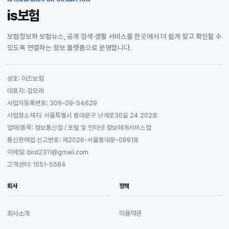
is보험
보험정보와 보험뉴스, 공개 검색·생활 서비스를 한곳에서 더 쉽게 찾고 확인할 수
있도록 연결하는 정보 플랫폼으로 운영합니다.
상호: 이즈보험
대표자: 김모래
사업자등록번호: 309-09-54629
사업장소재지: 서울특별시 동대문구 난계로30길 24 202호
업태/종목: 정보통신업 / 포털 및 인터넷 정보매개서비스업
통신판매업 신고번호: 제2026-서울동대문-0991호
이메일: bird2311@gmail.com
고객센터: 1551-5584
회사
정책
회사소개
이용약관