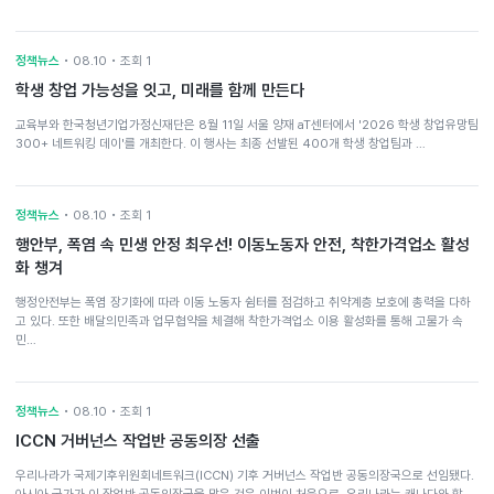
정책뉴스
• 08.10 • 조회 1
학생 창업 가능성을 잇고, 미래를 함께 만든다
교육부와 한국청년기업가정신재단은 8월 11일 서울 양재 aT센터에서 '2026 학생 창업유망팀
300+ 네트워킹 데이'를 개최한다. 이 행사는 최종 선발된 400개 학생 창업팀과 …
정책뉴스
• 08.10 • 조회 1
행안부, 폭염 속 민생 안정 최우선! 이동노동자 안전, 착한가격업소 활성
화 챙겨
행정안전부는 폭염 장기화에 따라 이동 노동자 쉼터를 점검하고 취약계층 보호에 총력을 다하
고 있다. 또한 배달의민족과 업무협약을 체결해 착한가격업소 이용 활성화를 통해 고물가 속
민…
정책뉴스
• 08.10 • 조회 1
ICCN 거버넌스 작업반 공동의장 선출
우리나라가 국제기후위원회네트워크(ICCN) 기후 거버넌스 작업반 공동의장국으로 선임됐다.
아시아 국가가 이 작업반 공동의장국을 맡은 것은 이번이 처음으로, 우리나라는 캐나다와 함