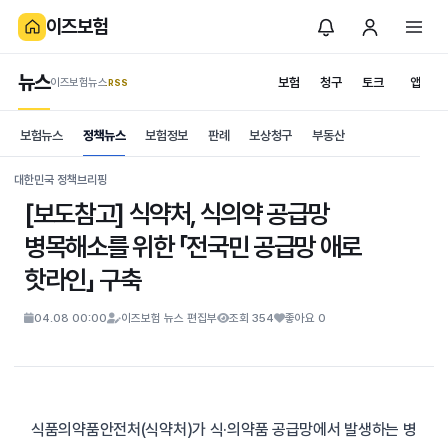
이즈보험
뉴스
보험
청구
토크
앱
이즈보험뉴스
.RSS
is보험
보험뉴스
정책뉴스
보험정보
판례
보상청구
부동산
News
S
대한민국 정책브리핑
[보도참고] 식약처, 식의약 공급망
병목해소를 위한 「전국민 공급망 애로
핫라인」 구축
04.08 00:00
이즈보험 뉴스 편집부
조회 354
좋아요 0
식품의약품안전처(식약처)가 식·의약품 공급망에서 발생하는 병