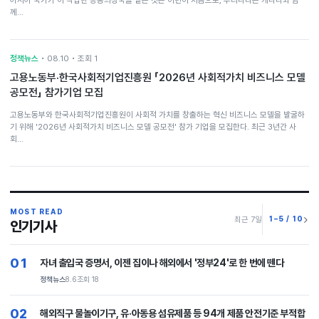
께…
정책뉴스
• 08.10 • 조회 1
고용노동부·한국사회적기업진흥원 「2026년 사회적가치 비즈니스 모델
공모전」 참가기업 모집
고용노동부와 한국사회적기업진흥원이 사회적 가치를 창출하는 혁신 비즈니스 모델을 발굴하
기 위해 '2026년 사회적가치 비즈니스 모델 공모전' 참가 기업을 모집한다. 최근 3년간 사
회…
MOST READ
1–5 / 10
최근 7일
인기기사
01
자녀 출입국 증명서, 이젠 집이나 해외에서 '정부24'로 한 번에 뗀다
정책뉴스
8.6
조회 18
02
해외직구 물놀이기구, 유·아동용 섬유제품 등 94개 제품 안전기준 부적합