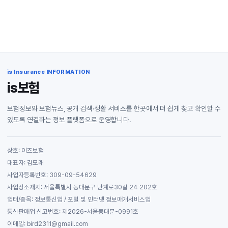
is Insurance INFORMATION
is보험
보험정보와 보험뉴스, 공개 검색·생활 서비스를 한곳에서 더 쉽게 찾고 확인할 수
있도록 연결하는 정보 플랫폼으로 운영합니다.
상호: 이즈보험
대표자: 김모래
사업자등록번호: 309-09-54629
사업장소재지: 서울특별시 동대문구 난계로30길 24 202호
업태/종목: 정보통신업 / 포털 및 인터넷 정보매개서비스업
통신판매업 신고번호: 제2026-서울동대문-0991호
이메일: bird2311@gmail.com