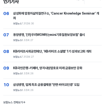
인기기사
06
삼성화재 암환자삶의질연구소, ‘Cancer Knowledge Seminar’ 개
최
보험뉴스
7.31
조회 30
07
동양생명, '(무)우리WON하는mini기후질환보장보험' 출시
보험뉴스
8.3
조회 27
08
KB라이프사회공헌재단, ‘KB라이프 소셜랩’ 1기 성과보고회 개최
보험뉴스
7.31
조회 27
09
KB국민은행-키페어, 양자내성암호로 미래 금융보안 강화
보험뉴스
8.3
조회 26
10
삼성생명, 업계 최초 금융결제원 '안면·바이오인증' 도입
보험뉴스
8.3
조회 26
보험뉴스 전체보기