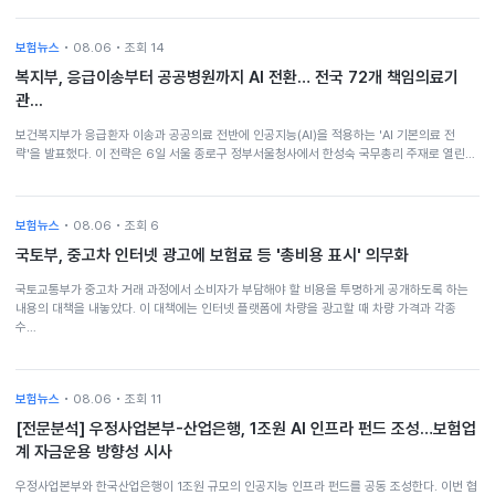
보험뉴스
• 08.06 • 조회 14
복지부, 응급이송부터 공공병원까지 AI 전환… 전국 72개 책임의료기
관...
보건복지부가 응급환자 이송과 공공의료 전반에 인공지능(AI)을 적용하는 'AI 기본의료 전
략'을 발표했다. 이 전략은 6일 서울 종로구 정부서울청사에서 한성숙 국무총리 주재로 열린…
보험뉴스
• 08.06 • 조회 6
국토부, 중고차 인터넷 광고에 보험료 등 '총비용 표시' 의무화
국토교통부가 중고차 거래 과정에서 소비자가 부담해야 할 비용을 투명하게 공개하도록 하는
내용의 대책을 내놓았다. 이 대책에는 인터넷 플랫폼에 차량을 광고할 때 차량 가격과 각종
수…
보험뉴스
• 08.06 • 조회 11
[전문분석] 우정사업본부-산업은행, 1조원 AI 인프라 펀드 조성…보험업
계 자금운용 방향성 시사
우정사업본부와 한국산업은행이 1조원 규모의 인공지능 인프라 펀드를 공동 조성한다. 이번 협