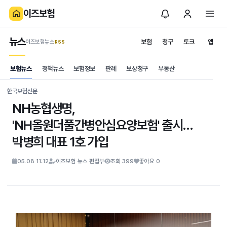
이즈보험
뉴스
보험
청구
토크
앱
이즈보험뉴스
.RSS
is보험
보험뉴스
정책뉴스
보험정보
판례
보상청구
부동산
News
S
한국보험신문
NH농협생명,
'NH올원더풀간병안심요양보험' 출시…
박병희 대표 1호 가입
05.08 11:12
이즈보험 뉴스 편집부
조회 399
좋아요 0