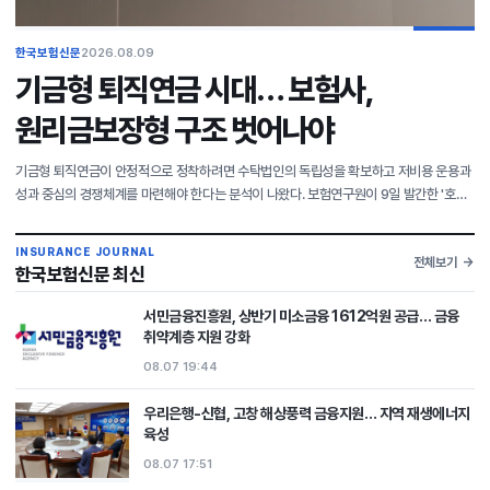
한국보험신문
2026.08.09
기금형 퇴직연금 시대… 보험사,
원리금보장형 구조 벗어나야
기금형 퇴직연금이 안정적으로 정착하려면 수탁법인의 독립성을 확보하고 저비용 운용과
성과 중심의 경쟁체계를 마련해야 한다는 분석이 나왔다. 보험연구원이 9일 발간한 '호주·
영국의 기금형 퇴직연금 비교와 보험산업의 과제' 보고서에 따르면 국내 퇴직연금
적립금은 2020년
INSURANCE JOURNAL
전체보기
한국보험신문 최신
서민금융진흥원, 상반기 미소금융 1612억원 공급… 금융
취약계층 지원 강화
08.07 19:44
우리은행-신협, 고창 해상풍력 금융지원… 지역 재생에너지
육성
08.07 17:51