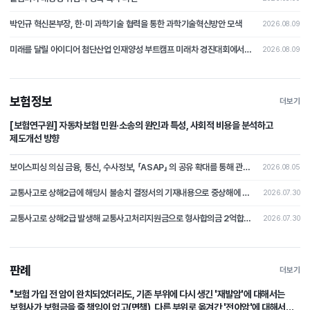
박인규 혁신본부장, 한·미 과학기술 협력을 통한 과학기술혁신방안 모색
2026.08.09
미래를 달릴 아이디어 첨단산업 인재양성 부트캠프 미래차 경진대회에서 펼쳐지다
2026.08.09
보험정보
더보기
[보험연구원] 자동차보험 민원·소송의 원인과 특성, 사회적 비용을 분석하고
제도개선 방향
보이스피싱 의심 금융, 통신, 수사정보, 「ASAP」 의 공유 확대를 통해 관계기관 공동 활용 체계 마련
2026.08.05
교통사고로 상해2급에 해당시 불송치 결정서의 기재내용으로 중상해에 해당하지 않는다는 부분의 주장을 철회하고 형사합의로 본 분쟁조정사례[제2026-4호]
2026.07.30
교통사고로 상해2급 발생해 교통사고처리지원금으로 형사합의금 2억합의후 불송치시 형사합의에 대한 쟁점 논쟁이 된 분쟁조정사례 [제2026-3호]
2026.07.30
판례
더보기
"보험 가입 전 암이 완치되었더라도, 기존 부위에 다시 생긴 '재발암'에 대해서는
보험사가 보험금을 줄 책임이 없고(면책), 다른 부위로 옮겨간 '전이암'에 대해서는