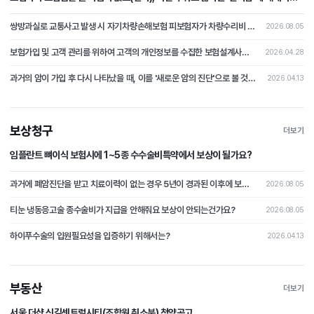
보험사가 보험금을 지급할 책임이 있다(부책)."
쌍방과실로 교통사고 발생 시 자기차량손해보험 피보험자가 차량수리비 중 자기부담금 상당액을 보상받지 못하였는데, 상대차량의 보험자를 상대로 자기부담금 상당의 손해배상을 청구한 사건
2026.08.05
보험가입 및 고객 관리를 위하여 고객의 개인정보를 수집한 보험설계사가 개인정보처리자에 해당하는지 여부가 문제 된 사건
2026.04.28
과거의 암이 가입 후 다시 나타났을 때, 이를 '새로운 암의 진단'으로 볼 것인지 아니면 '과거 사고의 연장(재발)'으로 보아 면책할 것인가?
2026.04.13
보상청구
더보기
임플란트 뼈이식 보험시에 1~5종 수수술비특약에서 보상이 될가요?
과거에 폐암진단을 받고 치료이력이 없는 경우 5년이 경과된 이후에 보험가입시 폐암이 발병될 경우 보상이 가능할가요?
2026.08.05
티눈 냉동응고술 종수술비가 지급을 안해줘요 보상이 안되는건가요?
2026.08.05
하이푸수술의 입원필요성을 입증하기 위해서는?
2026.04.13
부동산
더보기
서울 더샵 신길센트럴시티(조합원 취소분) 청약공고