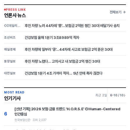
PRESS LINK
전체보기
언론사 뉴스
후진 차량 노려 44차례 '쾅'…보험금 2억원 챙긴 30대 배달기사 송치
CC데일리뉴스
건강보험 올해 1분기 3조8989억 적자
조선비즈
후진 차량에 일부러 '쿵'…44차례 사고로 보험금 2억 뜯은 30대
매일경제
후진 차량 노렸다… 고의사고 내 보험금 2억 챙긴 30대
동양일보
건강보험 1분기 4조 가까이 적자… 5년 만에 흑자 끊겼다
대전일보
MOST READ
최근 2일
6–10 / 10
인기기사
[신년 기획] 2026 보험·금융 트렌드 ‘H.O.R.S.E’ ①Human-Centered
6
인간중심
한국보험신문
조회 2,037