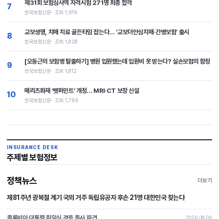
제31회 보험심사역 자격시험 271명 최종 합격
7
한국보험신문
조회 1,919
교보생명, 치매 치료 골든타임 잡는다… ‘교보더안심치매·간병보험’ 출시
8
한국보험신문
조회 1,828
[오동근의 보험맹 탈출하기] 병원 입원했는데 입원비 못 받는다? 실손보험의 함정
9
한국보험신문
조회 1,812
메리츠화재 ‘펫퍼민트’ 개정… MRI·CT 보장 신설
10
한국보험신문
조회 1,799
INSURANCE DESK
주제별 보험정보
정책뉴스
더보기
제81주년 광복절 계기 국외 거주 독립유공자 후손 21명 대한민국 찾는다
콜롬비아 대통령 취임식 경축 특사 파견
2026.08.09