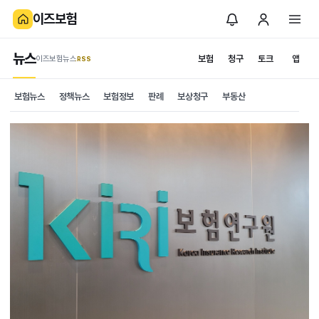
이즈보험
뉴스
보험
청구
토크
앱
이즈보험뉴스
.RSS
보험뉴스
정책뉴스
보험정보
판례
보상청구
부동산