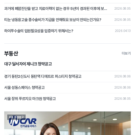
과거에 폐암진단을 받고 치료이력이 없는 경우 5년이 경과된 이후에 보험가입시 폐암이 발병될 경우 보상이 가능할가요?
2026.08.05
티눈 냉동응고술 종수술비가 지급을 안해줘요 보상이 안되는건가요?
2026.08.05
하이푸수술의 입원필요성을 입증하기 위해서는?
2026.04.13
부동산
더보기
대구 달서자이 제니크 청약공고
경기 동탄2신도시 동탄역 디에트르 퍼스티지 청약공고
2026.08.06
서울 성동스페이스 청약공고
2026.08.06
서울 장위 푸르지오 마크원 청약공고
2026.08.05
AD 후원광고