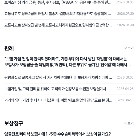
보이스피싱 의심 금융, 통신, 수사정보, 「ASAP」 의 공유 확대를 통해 관계기관 공동 활용 체계 마련
2026.08.05
교통사고로 상해2급에 해당시 불송치 결정서의 기재내용으로 중상해에 해당하지 않는다는 부분의 주장을 철회하고 형사합의로 본 분쟁조정사례[제2026-4호]
2026.07.30
교통사고로 상해2급 발생해 교통사고처리지원금으로 형사합의금 2억합의후 불송치시 형사합의에 대한 쟁점 논쟁이 된 분쟁조정사례 [제2026-3호]
2026.07.30
판례
더보기
"보험 가입 전 암이 완치되었더라도, 기존 부위에 다시 생긴 '재발암'에 대해서는
보험사가 보험금을 줄 책임이 없고(면책), 다른 부위로 옮겨간 '전이암'에 대해서는
보험사가 보험금을 지급할 책임이 있다(부책)."
쌍방과실로 교통사고 발생 시 자기차량손해보험 피보험자가 차량수리비 중 자기부담금 상당액을 보상받지 못하였는데, 상대차량의 보험자를 상대로 자기부담금 상당의 손해배상을 청구한 사건
2026.08.05
보험가입 및 고객 관리를 위하여 고객의 개인정보를 수집한 보험설계사가 개인정보처리자에 해당하는지 여부가 문제 된 사건
2026.04.28
과거의 암이 가입 후 다시 나타났을 때, 이를 '새로운 암의 진단'으로 볼 것인지 아니면 '과거 사고의 연장(재발)'으로 보아 면책할 것인가?
2026.04.13
보상청구
더보기
임플란트 뼈이식 보험시에 1~5종 수수술비특약에서 보상이 될가요?