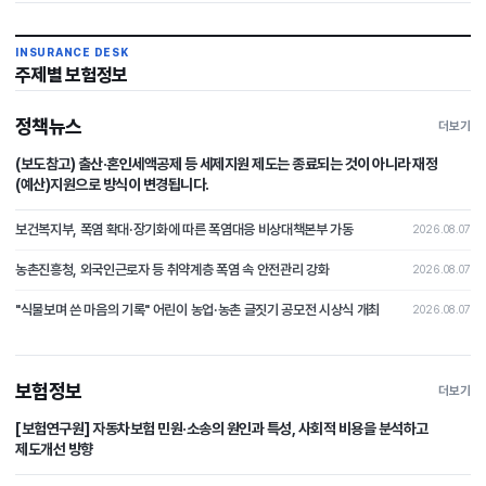
INSURANCE DESK
주제별 보험정보
정책뉴스
더보기
(보도참고) 출산·혼인세액공제 등 세제지원 제도는 종료되는 것이 아니라 재정
(예산)지원으로 방식이 변경됩니다.
보건복지부, 폭염 확대·장기화에 따른 폭염대응 비상대책본부 가동
2026.08.07
농촌진흥청, 외국인근로자 등 취약계층 폭염 속 안전관리 강화
2026.08.07
"식물보며 쓴 마음의 기록" 어린이 농업·농촌 글짓기 공모전 시상식 개최
2026.08.07
보험정보
더보기
[보험연구원] 자동차보험 민원·소송의 원인과 특성, 사회적 비용을 분석하고
제도개선 방향