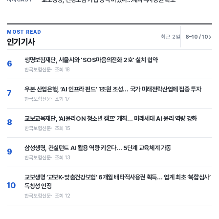
MOST READ
최근 2일
6–10 / 10
인기기사
생명보험재단, 서울시와 'SOS마음의전화 2호' 설치 협약
6
한국보험신문
조회 18
우본·산업은행, ‘AI 인프라 펀드’ 1조원 조성… 국가 미래전략산업에 집중 투자
7
한국보험신문
조회 17
교보교육재단, ‘AI윤리ON 청소년 캠프’ 개최… 미래세대 AI 윤리 역량 강화
8
한국보험신문
조회 15
삼성생명, 컨설턴트 AI 활용 역량 키운다… 5단계 교육체계 가동
9
한국보험신문
조회 13
교보생명 ‘교보K-맞춤건강보험’ 6개월 배타적사용권 획득… 업계 최초 ‘복합심사’
10
독창성 인정
한국보험신문
조회 12