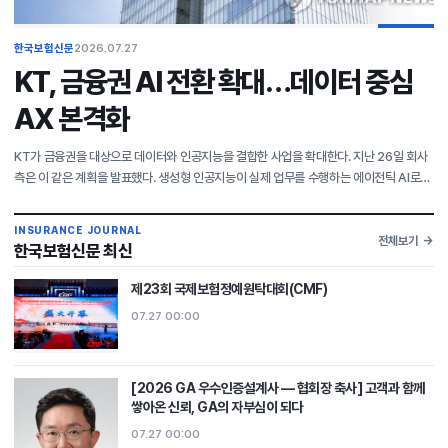
한국보험신문
2026.07.27
KT, 금융권 AI 전환 확대…데이터 중심
AX 본격화
KT가 금융권을 대상으로 데이터와 인공지능을 결합한 사업을 확대한다. 지난 26일 회사
측은 이 같은 계획을 발표했다. 생성형 인공지능이 실제 업무를 수행하는 에이전틱 AI로
발전하고, AI 기본법 시행과 망 분리 규제 개선 등으로 금융권의 AI 활용이 본격화되는
흐름
INSURANCE JOURNAL
전체보기
한국보험신문 최신
제23회 국제보험정예원탁대회(CMF)
07.27 00:00
[2026 GA 우수인증설계사 — 협회장 축사] 고객과 함께
쌓아온 신뢰, GA의 자부심이 되다
07.27 00:00