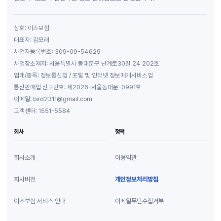
상호: 이즈보험
대표자: 김모래
사업자등록번호: 309-09-54629
사업장소재지: 서울특별시 동대문구 난계로30길 24 202호
업태/종목: 정보통신업 / 포털 및 인터넷 정보매개서비스업
통신판매업 신고번호: 제2026-서울동대문-0991호
이메일: bird2311@gmail.com
고객센터: 1551-5584
회사
정책
회사소개
이용약관
회사비전
개인정보처리방침
이즈보험 서비스 안내
이메일무단수집거부