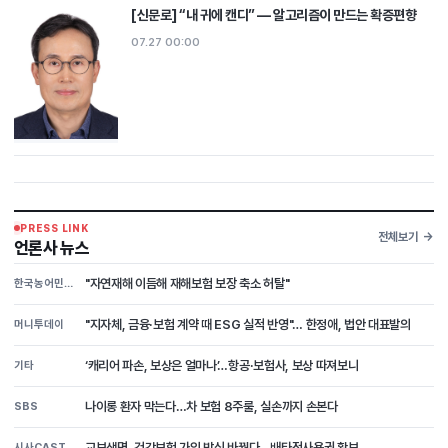
[신문로] “내 귀에 캔디” ― 알고리즘이 만드는 확증편향
07.27 00:00
PRESS LINK
전체보기
언론사 뉴스
"자연재해 이듬해 재해보험 보장 축소 허탈"
한국농어민신문
"지자체, 금융·보험 계약 때 ESG 실적 반영"… 한정애, 법안 대표발의
머니투데이
‘캐리어 파손, 보상은 얼마나’…항공·보험사, 보상 따져보니
기타
나이롱 환자 막는다…차 보험 8주룰, 실손까지 손본다
SBS
교보생명, 건강보험 가입 방식 바꿨다…배타적사용권 확보
시사CAST