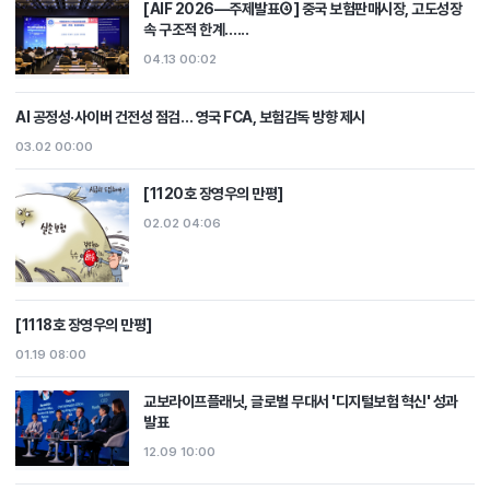
[AIF 2026―주제발표④] 중국 보험판매시장, 고도성장
속 구조적 한계…...
04.13 00:02
AI 공정성·사이버 건전성 점검… 영국 FCA, 보험감독 방향 제시
03.02 00:00
[1120호 장영우의 만평]
02.02 04:06
[1118호 장영우의 만평]
01.19 08:00
교보라이프플래닛, 글로벌 무대서 '디지털보험 혁신' 성과
발표
12.09 10:00