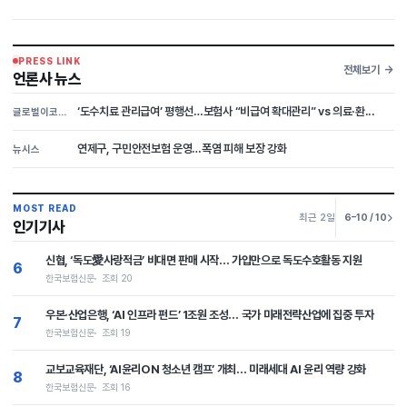
PRESS LINK
전체보기
언론사 뉴스
‘도수치료 관리급여’ 평행선…보험사 “비급여 확대관리” vs 의료·환...
글로벌이코노믹
연제구, 구민안전보험 운영…폭염 피해 보장 강화
뉴시스
MOST READ
최근 2일
6–10 / 10
인기기사
신협, ‘독도愛사랑적금’ 비대면 판매 시작… 가입만으로 독도수호활동 지원
6
한국보험신문
조회 20
우본·산업은행, ‘AI 인프라 펀드’ 1조원 조성… 국가 미래전략산업에 집중 투자
7
한국보험신문
조회 19
교보교육재단, ‘AI윤리ON 청소년 캠프’ 개최… 미래세대 AI 윤리 역량 강화
8
한국보험신문
조회 16