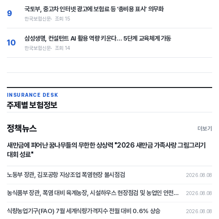
국토부, 중고차 인터넷 광고에 보험료 등 ‘총비용 표시’ 의무화
9
한국보험신문
조회 15
삼성생명, 컨설턴트 AI 활용 역량 키운다… 5단계 교육체계 가동
10
한국보험신문
조회 14
INSURANCE DESK
주제별 보험정보
정책뉴스
더보기
새만금에 피어난 꿈나무들의 무한한 상상력 "2026 새만금 가족사랑 그림그리기
대회 성료"
노동부 장관, 김포공항 지상조업 폭염현장 불시점검
2026.08.08
농식품부 장관, 폭염 대비 육계농장, 시설하우스 현장점검 및 농업인 안전 특별 당부
2026.08.08
식량농업기구(FAO) 7월 세계식량가격지수 전월 대비 0.6% 상승
2026.08.08