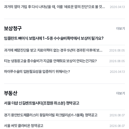
과거의 암이 가입 후 다시 나타났을 때, 이를 '새로운 암의 진단'으로 볼 것인지 아니면 '과거 사고의 연장(재발)'으로 보아 면책할 것인가?
2026.04.13
보상청구
더보기
임플란트 뼈이식 보험시에 1~5종 수수술비특약에서 보상이 될가요?
과거에 폐암진단을 받고 치료이력이 없는 경우 5년이 경과된 이후에 보험가입시 폐암이 발병될 경우 보상이 가능할가요?
2026.08.05
티눈 냉동응고술 종수술비가 지급을 안해줘요 보상이 안되는건가요?
2026.08.05
하이푸수술의 입원필요성을 입증하기 위해서는?
2026.04.13
부동산
더보기
서울 더샵 신길센트럴시티(조합원 취소분) 청약공고
경기 용인반도체클러스터 동일하이빌 파크밸리(D1-1블록) 청약공고
2026.08.07
서울 써밋 클라비온 청약공고
2026.08.07