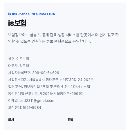
is Insurance INFORMATION
is보험
보험정보와 보험뉴스, 공개 검색·생활 서비스를 한곳에서 더 쉽게 찾고 확
인할 수 있도록 연결하는 정보 플랫폼으로 운영합니다.
상호: 이즈보험
대표자: 김모래
사업자등록번호: 309-09-54629
사업장소재지: 서울특별시 동대문구 난계로30길 24 202호
업태/종목: 정보통신업 / 포털 및 인터넷 정보매개서비스업
통신판매업 신고번호: 제2026-서울동대문-0991호
이메일: bird2311@gmail.com
고객센터: 1551-5584
회사
정책