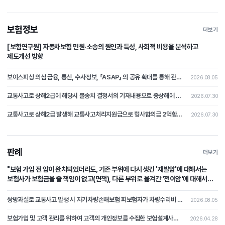
보험정보
더보기
[보험연구원] 자동차보험 민원·소송의 원인과 특성, 사회적 비용을 분석하고
제도개선 방향
보이스피싱 의심 금융, 통신, 수사정보, 「ASAP」 의 공유 확대를 통해 관계기관 공동 활용 체계 마련
2026.08.05
교통사고로 상해2급에 해당시 불송치 결정서의 기재내용으로 중상해에 해당하지 않는다는 부분의 주장을 철회하고 형사합의로 본 분쟁조정사례[제2026-4호]
2026.07.30
교통사고로 상해2급 발생해 교통사고처리지원금으로 형사합의금 2억합의후 불송치시 형사합의에 대한 쟁점 논쟁이 된 분쟁조정사례 [제2026-3호]
2026.07.30
판례
더보기
"보험 가입 전 암이 완치되었더라도, 기존 부위에 다시 생긴 '재발암'에 대해서는
보험사가 보험금을 줄 책임이 없고(면책), 다른 부위로 옮겨간 '전이암'에 대해서는
보험사가 보험금을 지급할 책임이 있다(부책)."
쌍방과실로 교통사고 발생 시 자기차량손해보험 피보험자가 차량수리비 중 자기부담금 상당액을 보상받지 못하였는데, 상대차량의 보험자를 상대로 자기부담금 상당의 손해배상을 청구한 사건
2026.08.05
보험가입 및 고객 관리를 위하여 고객의 개인정보를 수집한 보험설계사가 개인정보처리자에 해당하는지 여부가 문제 된 사건
2026.04.28