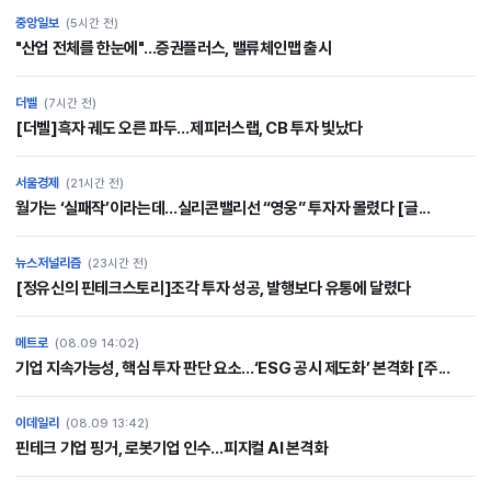
중앙일보
(5시간 전)
"산업 전체를 한눈에"…증권플러스, 밸류체인맵 출시
더벨
(7시간 전)
[더벨]흑자 궤도 오른 파두…제피러스랩, CB 투자 빛났다
서울경제
(21시간 전)
월가는 ‘실패작’이라는데…실리콘밸리선 “영웅” 투자자 몰렸다 [글...
뉴스저널리즘
(23시간 전)
[정유신의 핀테크스토리]조각 투자 성공, 발행보다 유통에 달렸다
메트로
(08.09 14:02)
기업 지속가능성, 핵심 투자 판단 요소…‘ESG 공시 제도화’ 본격화 [주...
이데일리
(08.09 13:42)
핀테크 기업 핑거, 로봇기업 인수…피지컬 AI 본격화