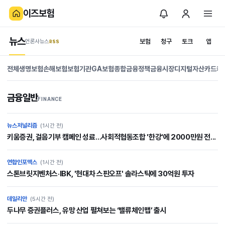
이즈보험
뉴스
보험
청구
토크
앱
언론사뉴스
.RSS
is
News
전체
생명보험
손해보험
보험기관
GA
보험종합
금융정책
금융시장
디지털자산
카드캐
보
험
금융일반
FINANCE
보험을 이해하는 뉴
스와 정보
뉴스저널리즘
(1시간 전)
키움증권, 걸음기부 캠페인 성료…사회적협동조합 '한강'에 2000만원 전...
연합인포맥스
(1시간 전)
스톤브릿지벤처스·IBK, '현대차 스핀오프' 솔라스틱에 30억원 투자
데일리안
(5시간 전)
두나무 증권플러스, 유망 산업 펼쳐보는 ‘밸류체인맵’ 출시