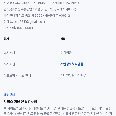
사업장소재지: 서울특별시 동대문구 난계로30길 24 202호
업태/종목: 정보통신업 / 포털 및 인터넷 정보매개서비스업
통신판매업 신고번호: 제2026-서울동대문-0991호
이메일: bird2311@gmail.com
고객센터: 1551-5584
회사
정책
회사소개
이용약관
회사비전
개인정보처리방침
이즈보험 서비스 안내
이메일무단수집거부
필수 안내
서비스 이용 전 확인사항
본 사이트의 보험·금융·생활정보와 AI 생성 결과는 참고용 정보입니다. 보험 가입, 보험
금 청구, 법률·세무·의료 판단 등 중요한 결정은 반드시 원문과 전문가 확인을 거쳐야 합