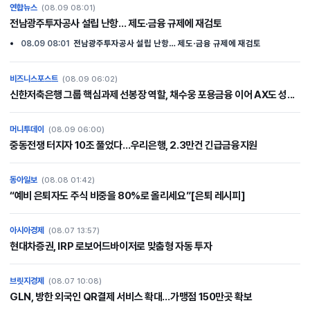
연합뉴스
(08.09 08:01)
전남광주투자공사 설립 난항… 제도·금융 규제에 재검토
08.09 08:01
전남광주투자공사 설립 난항… 제도·금융 규제에 재검토
비즈니스포스트
(08.09 06:02)
신한저축은행 그룹 핵심과제 선봉장 역할, 채수웅 포용금융 이어 AX도 성...
머니투데이
(08.09 06:00)
중동전쟁 터지자 10조 풀었다…우리은행, 2.3만건 긴급금융지원
동아일보
(08.08 01:42)
“예비 은퇴자도 주식 비중을 80%로 올리세요”[은퇴 레시피]
아시아경제
(08.07 13:57)
현대차증권, IRP 로보어드바이저로 맞춤형 자동 투자
브릿지경제
(08.07 10:08)
GLN, 방한 외국인 QR결제 서비스 확대…가맹점 150만곳 확보