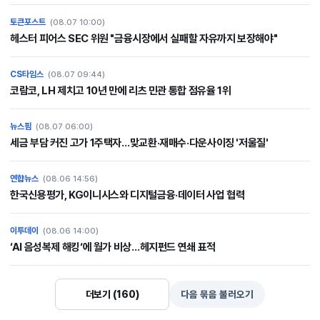
토큰포스트
(08.07 10:00)
헤스터 피어스 SEC 위원 "금융시장에서 실패할 자유까지 보장해야"
CS타임스
(08.07 09:44)
코람코, LH 제치고 10년 만에 리츠 민관 통합 점유율 1위
뉴스핌
(08.07 06:00)
세금 부담 커진 고가 1주택자…맞교환·재매수·다운사이징 '저울질'
연합뉴스
(08.06 14:56)
한국신용평가, KG이니시스와 디지털금융·데이터 사업 협력
이투데이
(08.06 14:00)
‘AI 음성복제 해킹‘에 월가 비상…헤지펀드 연쇄 표적
더보기 (160)
다음 묶음 불러오기