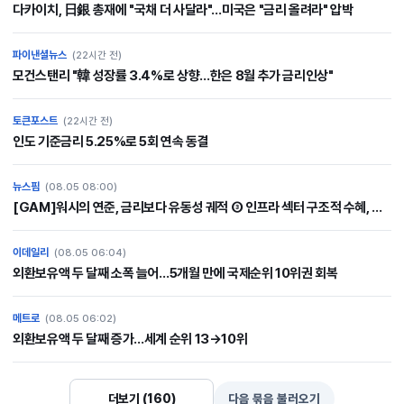
다카이치, 日銀 총재에 "국채 더 사달라"…미국은 "금리 올려라" 압박
파이낸셜뉴스
(22시간 전)
모건스탠리 "韓 성장률 3.4%로 상향…한은 8월 추가 금리인상"
토큰포스트
(22시간 전)
인도 기준금리 5.25%로 5회 연속 동결
뉴스핌
(08.05 08:00)
[GAM]워시의 연준, 금리보다 유동성 궤적 ③ 인프라 섹터 구조적 수혜, ...
이데일리
(08.05 06:04)
외환보유액 두 달째 소폭 늘어…5개월 만에 국제순위 10위권 회복
메트로
(08.05 06:02)
외환보유액 두 달째 증가…세계 순위 13→10위
더보기 (160)
다음 묶음 불러오기