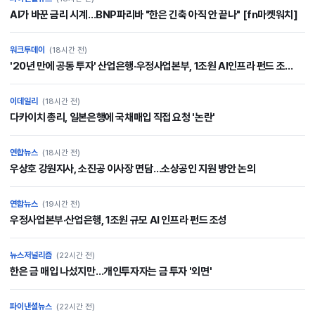
AI가 바꾼 금리 시계…BNP파리바 "한은 긴축 아직 안 끝나" [fn마켓워치]
워크투데이
(18시간 전)
'20년 만에 공동 투자' 산업은행·우정사업본부, 1조원 AI인프라 펀드 조...
이데일리
(18시간 전)
다카이치 총리, 일본은행에 국채매입 직접 요청 '논란'
연합뉴스
(18시간 전)
우상호 강원지사, 소진공 이사장 면담…소상공인 지원 방안 논의
연합뉴스
(19시간 전)
우정사업본부·산업은행, 1조원 규모 AI 인프라 펀드 조성
뉴스저널리즘
(22시간 전)
한은 금 매입 나섰지만…개인투자자는 금 투자 '외면'
파이낸셜뉴스
(22시간 전)