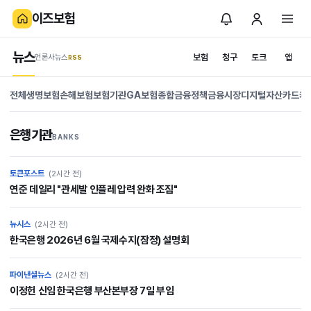
이즈보험
뉴스
보험
청구
토크
앱
언론사뉴스
.RSS
is
News
전체
생명보험
손해보험
보험기관
GA
보험종합
금융정책
금융시장
디지털자산
카드캐
보
험
은행기관
BANKS
보험을 이해하는 뉴
스와 정보
토큰포스트
(2시간 전)
연준 데일리 "관세발 인플레 압력 완화 조짐"
뉴시스
(2시간 전)
한국은행 2026년 6월 국제수지(잠정) 설명회
파이낸셜뉴스
(2시간 전)
이정헌 신임 한국은행 부산본부장 7일 부임