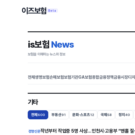
이즈보험
Beta
is보험
News
보험을 이해하는 뉴스와 정보
전체
생명보험
손해보험
보험기관
GA
보험종합
금융정책
금융시장
디
기타
전체
부동산
문화·스포츠
국제
정치
600
91
12
58
40
작년부터 작업중 5명 사상…인천시·고용부 “맨홀 질
경향신문