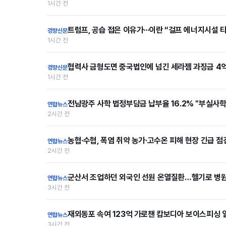
1시간 전
트럼프, 공습 접은 이유가···이란 “걸프 에너지시설 
경향신문
1시간 전
협력사 금형도면 중국법인에 넘긴 세라젬 과징금 4
경향신문
1시간 전
전남광주 사학 법정부담금 납부율 16.2% "부실사학
연합뉴스
2시간 전
농협·수협, 폭염 취약 농가·고수온 피해 현장 긴급 점
연합뉴스
2시간 전
군산서 조업하던 외국인 선원 온열질환…헬기로 병원
연합뉴스
3시간 전
재외동포 속여 123억 가로챈 캄보디아 보이스피싱 
연합뉴스
3시간 전