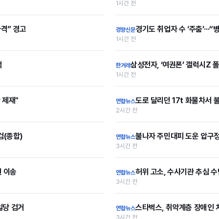
1시간 전
타격” 경고
경기도 취업자 수 ‘주춤’···
경향신문
1시간 전
억
삼성전자, ‘여권폰’ 갤럭시Z 
한겨레
1시간 전
 제재"
도로 달리던 17t 화물차서 
연합뉴스
2시간 전
검(종합)
불나자 주민대피 도운 압구
연합뉴스
3시간 전
 이송
허위 고소, 수사기관 추심
연합뉴스
3시간 전
일당 검거
스타벅스, 취약계층 장애인 
연합뉴스
3시간 전