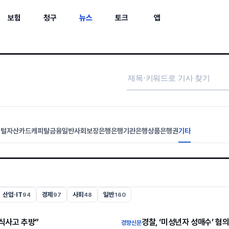
보험
청구
뉴스
토크
앱
지털자산
카드캐피탈
금융일반
사회보장
은행
은행기관
은행상품
은행권
기타
산업·IT
경제
사회
일반
94
97
48
160
식사고 추방”
경찰, ‘미성년자 성매수’ 혐
경향신문