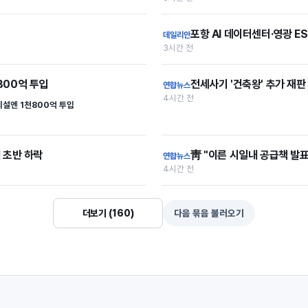
포항 AI 데이터센터·영광 E
데일리안
3시간 전
800억 투입
전세사기 '건축왕' 추가 재판
연합뉴스
4시간 전
설엔 1천800억 투입
 초반 하락
靑 "이른 시일내 공급책 발
연합뉴스
4시간 전
더보기 (160)
다음 묶음 불러오기