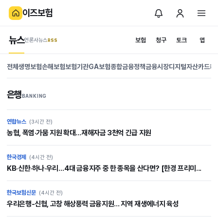
이즈보험
뉴스
보험
청구
토크
앱
언론사뉴스
.RSS
is
News
전체
생명보험
손해보험
보험기관
GA
보험종합
금융정책
금융시장
디지털자산
카드캐
보
험
은행
BANKING
보험을 이해하는 뉴
스와 정보
연합뉴스
(3시간 전)
농협, 폭염·가뭄 지원 확대…재해자금 3천억 긴급 지원
한국경제
(4시간 전)
KB·신한·하나·우리…4대 금융지주 중 한 종목을 산다면? [한경 프리미...
한국보험신문
(4시간 전)
우리은행-신협, 고창 해상풍력 금융지원… 지역 재생에너지 육성