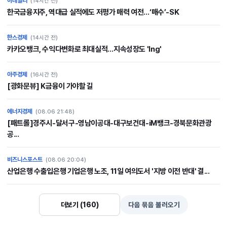
이데일리
(14시간 전)
한국금융지주, 역대급 실적에도 저평가 매력 여전…‘매수’-SK
한스경제
(14시간 전)
카카오뱅크, 수익다변화로 최대실적…지속성장도 'Ing'
아주경제
(16시간 전)
[광화문뷰] K금융이 가야할 길
에너지경제
(08.06 21:48)
[패트롤]경주시-달서구-영남이공대-대구보건대-iM뱅크-경북문화관광
공...
비즈니스포스트
(08.06 20:04)
산업은행 수출입은행 기업은행 노조, 11일 여의도서 '지방 이전 반대' 결...
더보기 (160)
다음 묶음 불러오기