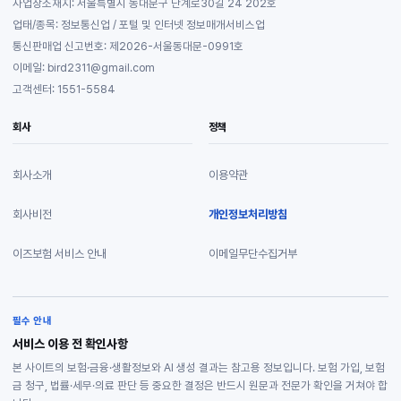
사업장소재지: 서울특별시 동대문구 난계로30길 24 202호
업태/종목: 정보통신업 / 포털 및 인터넷 정보매개서비스업
통신판매업 신고번호: 제2026-서울동대문-0991호
이메일: bird2311@gmail.com
고객센터: 1551-5584
회사
정책
회사소개
이용약관
회사비전
개인정보처리방침
이즈보험 서비스 안내
이메일무단수집거부
필수 안내
서비스 이용 전 확인사항
본 사이트의 보험·금융·생활정보와 AI 생성 결과는 참고용 정보입니다. 보험 가입, 보험
금 청구, 법률·세무·의료 판단 등 중요한 결정은 반드시 원문과 전문가 확인을 거쳐야 합