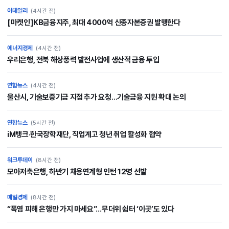
이데일리
(4시간 전)
[마켓인]KB금융지주, 최대 4000억 신종자본증권 발행한다
에너지경제
(4시간 전)
우리은행, 전북 해상풍력 발전사업에 생산적 금융 투입
연합뉴스
(4시간 전)
울산시, 기술보증기금 지점 추가 요청…기술금융 지원 확대 논의
연합뉴스
(5시간 전)
iM뱅크·한국장학재단, 직업계고 청년 취업 활성화 협약
워크투데이
(8시간 전)
모아저축은행, 하반기 채용연계형 인턴 12명 선발
매일경제
(8시간 전)
“폭염 피해 은행만 가지 마세요”…무더위 쉼터 ‘이곳’도 있다