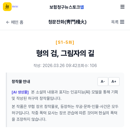
보험
청구
뉴스
토크
앱
Beta
청문잔화(靑門殘火)
목록 ☰
← 메인 홈
[S1-5화]
형의 검, 그림자의 길
작성: 2026.03.26 09:42
조회수: 106
창작물 안내
A-
A+
본 소설의 내용과 표지는 인공지능(AI) 모델을 통해 기획
[AI 생성물]
및 작성된 허구의 창작물입니다.
본 작품은 무협 장르 창작물로, 등장하는 무공·문파·인물·사건은 모두
허구입니다. 작중 폭력 묘사는 장르 관습에 따른 것이며 현실의 폭력
을 조장하지 않습니다.