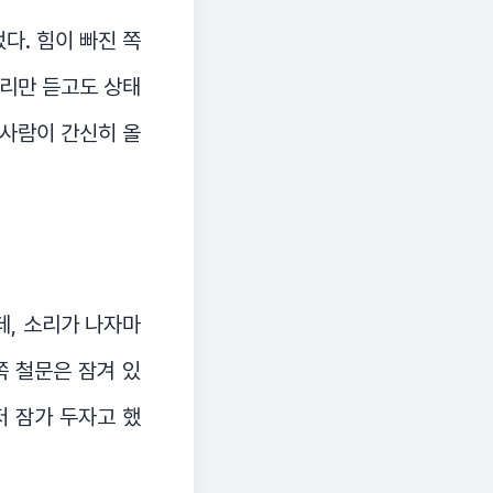
다. 힘이 빠진 쪽
소리만 듣고도 상태
 사람이 간신히 올
데, 소리가 나자마
쪽 철문은 잠겨 있
저 잠가 두자고 했