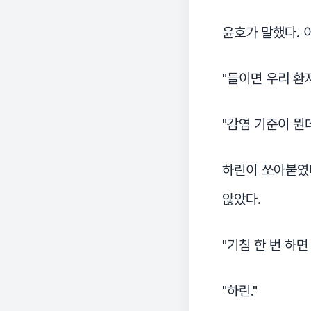
윤호가 말했다. 
"들이면 우리 환
"감염 기준이 뭔데
하린이 쏘아붙였다
않았다.
"기침 한 번 하
"하린."