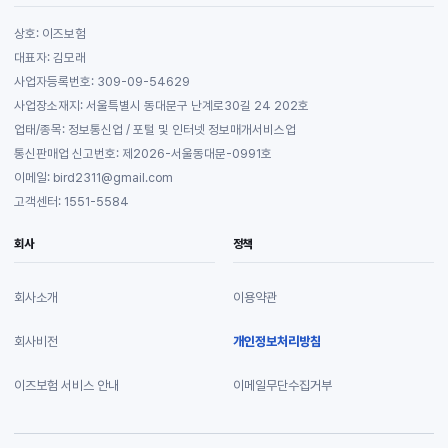
상호: 이즈보험
대표자: 김모래
사업자등록번호: 309-09-54629
사업장소재지: 서울특별시 동대문구 난계로30길 24 202호
업태/종목: 정보통신업 / 포털 및 인터넷 정보매개서비스업
통신판매업 신고번호: 제2026-서울동대문-0991호
이메일: bird2311@gmail.com
고객센터: 1551-5584
회사
정책
회사소개
이용약관
회사비전
개인정보처리방침
이즈보험 서비스 안내
이메일무단수집거부