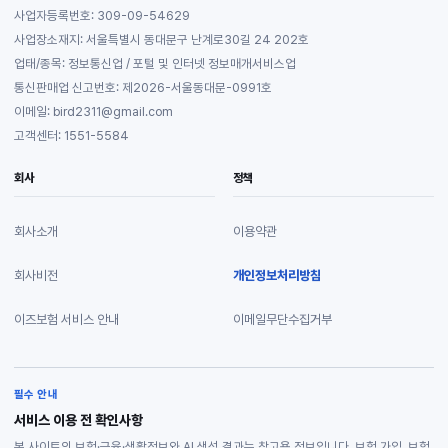
사업자등록번호: 309-09-54629
사업장소재지: 서울특별시 동대문구 난계로30길 24 202호
업태/종목: 정보통신업 / 포털 및 인터넷 정보매개서비스업
통신판매업 신고번호: 제2026-서울동대문-0991호
이메일: bird2311@gmail.com
고객센터: 1551-5584
회사
정책
회사소개
이용약관
회사비전
개인정보처리방침
이즈보험 서비스 안내
이메일무단수집거부
필수 안내
서비스 이용 전 확인사항
본 사이트의 보험·금융·생활정보와 AI 생성 결과는 참고용 정보입니다. 보험 가입, 보험