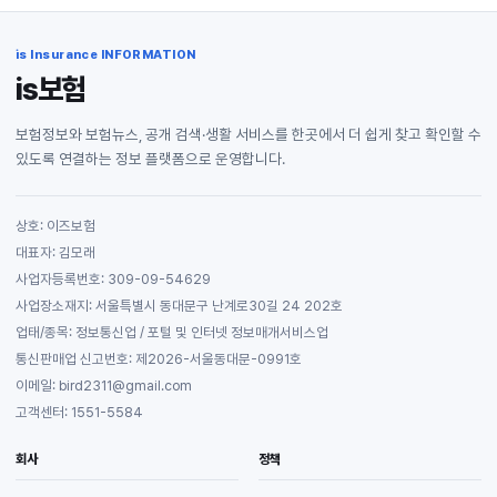
is Insurance INFORMATION
is보험
보험정보와 보험뉴스, 공개 검색·생활 서비스를 한곳에서 더 쉽게 찾고 확인할 수
있도록 연결하는 정보 플랫폼으로 운영합니다.
상호: 이즈보험
대표자: 김모래
사업자등록번호: 309-09-54629
사업장소재지: 서울특별시 동대문구 난계로30길 24 202호
업태/종목: 정보통신업 / 포털 및 인터넷 정보매개서비스업
통신판매업 신고번호: 제2026-서울동대문-0991호
이메일: bird2311@gmail.com
고객센터: 1551-5584
회사
정책