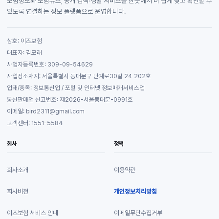
보험정보와 보험뉴스, 공개 검색·생활 서비스를 한곳에서 더 쉽게 찾고 확인할 수
있도록 연결하는 정보 플랫폼으로 운영합니다.
상호: 이즈보험
대표자: 김모래
사업자등록번호: 309-09-54629
사업장소재지: 서울특별시 동대문구 난계로30길 24 202호
업태/종목: 정보통신업 / 포털 및 인터넷 정보매개서비스업
통신판매업 신고번호: 제2026-서울동대문-0991호
이메일: bird2311@gmail.com
고객센터: 1551-5584
회사
정책
회사소개
이용약관
회사비전
개인정보처리방침
이즈보험 서비스 안내
이메일무단수집거부