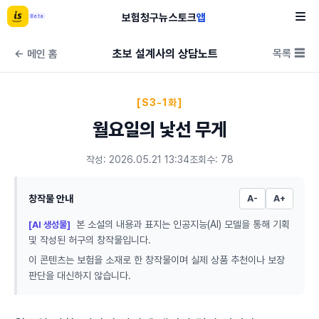
보험
청구
뉴스
토크
앱
Beta
초보 설계사의 상담노트
목록 ☰
← 메인 홈
[S3-1화]
월요일의 낯선 무게
작성: 2026.05.21 13:34
조회수: 78
창작물 안내
A-
A+
본 소설의 내용과 표지는 인공지능(AI) 모델을 통해 기획
[AI 생성물]
및 작성된 허구의 창작물입니다.
이 콘텐츠는 보험을 소재로 한 창작물이며 실제 상품 추천이나 보장
판단을 대신하지 않습니다.