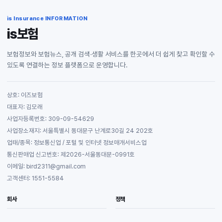
is Insurance INFORMATION
is보험
보험정보와 보험뉴스, 공개 검색·생활 서비스를 한곳에서 더 쉽게 찾고 확인할 수
있도록 연결하는 정보 플랫폼으로 운영합니다.
상호: 이즈보험
대표자: 김모래
사업자등록번호: 309-09-54629
사업장소재지: 서울특별시 동대문구 난계로30길 24 202호
업태/종목: 정보통신업 / 포털 및 인터넷 정보매개서비스업
통신판매업 신고번호: 제2026-서울동대문-0991호
이메일: bird2311@gmail.com
고객센터: 1551-5584
회사
정책