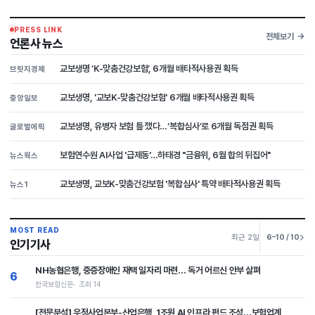
PRESS LINK
전체보기
언론사 뉴스
교보생명 ‘K-맞춤건강보험’, 6개월 배타적사용권 획득
브릿지경제
교보생명, '교보K-맞춤건강보험' 6개월 배타적사용권 획득
중앙일보
교보생명, 유병자 보험 틀 깼다…‘복합심사’로 6개월 독점권 획득
글로벌에픽
보험연수원 AI사업 '급제동'…하태경 "금융위, 6월 합의 뒤집어"
뉴스웍스
교보생명, 교보K-맞춤건강보험 '복합심사' 특약 배타적사용권 획득
뉴스1
MOST READ
최근 2일
6–10 / 10
인기기사
NH농협은행, 중증장애인 재택 일자리 마련… 독거 어르신 안부 살펴
6
한국보험신문
조회 14
[전문분석] 우정사업본부-산업은행, 1조원 AI 인프라 펀드 조성…보험업계