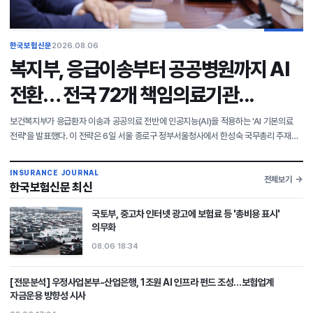
한국보험신문
2026.08.06
복지부, 응급이송부터 공공병원까지 AI
전환… 전국 72개 책임의료기관...
보건복지부가 응급환자 이송과 공공의료 전반에 인공지능(AI)을 적용하는 'AI 기본의료
전략'을 발표했다. 이 전략은 6일 서울 종로구 정부서울청사에서 한성숙 국무총리 주재로
열린 제12회 국가정책조정회의에서 논의됐다. 이 전략은 AI 의료혁신의 일상화, 전국 단위
디
INSURANCE JOURNAL
전체보기
한국보험신문 최신
국토부, 중고차 인터넷 광고에 보험료 등 '총비용 표시'
의무화
08.06 18:34
[전문분석] 우정사업본부-산업은행, 1조원 AI 인프라 펀드 조성…보험업계
자금운용 방향성 시사