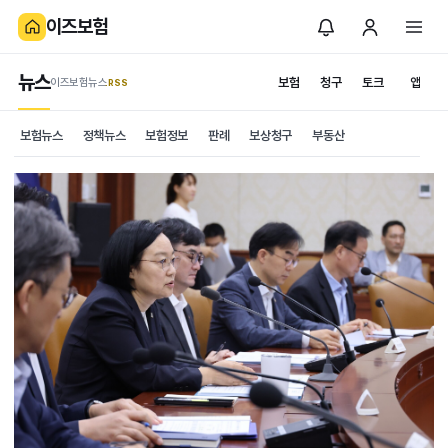
이즈보험
뉴스
보험
청구
토크
앱
이즈보험뉴스
.RSS
보험뉴스
정책뉴스
보험정보
판례
보상청구
부동산