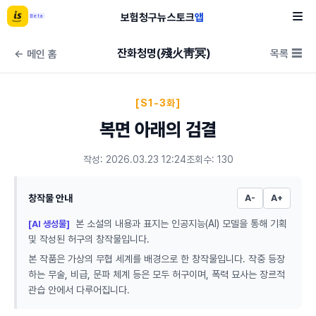
보험
청구
뉴스
토크
앱
Beta
잔화청명(殘火靑冥)
목록 ☰
← 메인 홈
[S1-3화]
복면 아래의 검결
작성: 2026.03.23 12:24
조회수: 130
창작물 안내
A-
A+
본 소설의 내용과 표지는 인공지능(AI) 모델을 통해 기획
[AI 생성물]
및 작성된 허구의 창작물입니다.
본 작품은 가상의 무협 세계를 배경으로 한 창작물입니다. 작중 등장
하는 무술, 비급, 문파 체계 등은 모두 허구이며, 폭력 묘사는 장르적
관습 안에서 다루어집니다.