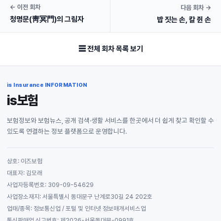
← 이전 회차
다음 회차 →
청명문(靑冥門)의 그림자
밥 짓는 손, 칼 쥔 손
☰ 전체 회차 목록 보기
is Insurance INFORMATION
is보험
보험정보와 보험뉴스, 공개 검색·생활 서비스를 한곳에서 더 쉽게 찾고 확인할 수
있도록 연결하는 정보 플랫폼으로 운영합니다.
상호: 이즈보험
대표자: 김모래
사업자등록번호: 309-09-54629
사업장소재지: 서울특별시 동대문구 난계로30길 24 202호
업태/종목: 정보통신업 / 포털 및 인터넷 정보매개서비스업
통신판매업 신고번호: 제2026-서울동대문-0991호