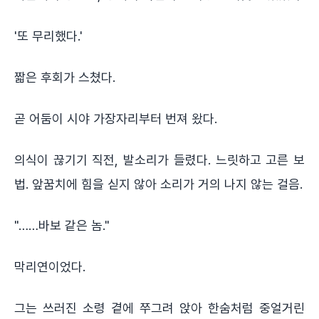
'또 무리했다.'
짧은 후회가 스쳤다.
곧 어둠이 시야 가장자리부터 번져 왔다.
의식이 끊기기 직전, 발소리가 들렸다. 느릿하고 고른 보
법. 앞꿈치에 힘을 싣지 않아 소리가 거의 나지 않는 걸음.
"……바보 같은 놈."
막리연이었다.
그는 쓰러진 소령 곁에 쭈그려 앉아 한숨처럼 중얼거린