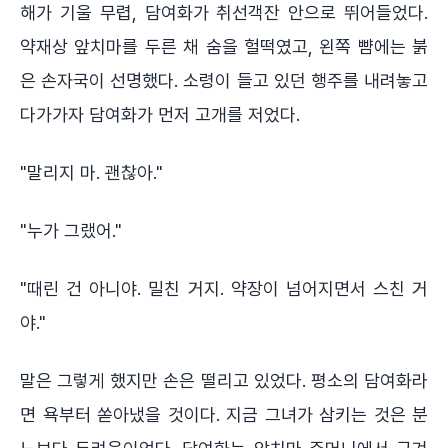
해가 기울 무렵, 담여화가 취선객잔 안으로 뛰어들었다.
약재상 앞치마를 두른 채 숨을 헐떡였고, 왼쪽 뺨에는 붉
은 손자국이 선명했다. 소령이 들고 있던 행주를 내려놓고
다가가자 담여화가 먼저 고개를 저었다.
"말리지 마. 괜찮아."
"누가 그랬어."
"때린 건 아니야. 밀친 거지. 약장이 넘어지면서 스친 거
야."
말은 그렇게 했지만 손은 떨리고 있었다. 평소의 담여화라
면 욕부터 쏟아냈을 것이다. 지금 그녀가 삼키는 것은 분