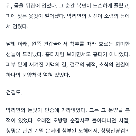
뒤, 몸을 뒤집어 업었다. 그 순간 복면이 느슨하게 풀렸고,
피에 젖은 옷깃이 벌어졌다. 막리연의 시선이 소령의 등에
서 멈췄다.
달빛 아래, 왼쪽 견갑골에서 척추를 따라 흐르는 희미한
선들이 드러났다. 흉터처럼 보이면서도 흉터가 아니었다.
피부 밑에 새겨진 기맥의 길, 검로의 궤적, 초식의 연결이
하나의 문양처럼 얽혀 있었다.
검결도.
막리연의 눈빛이 단숨에 가라앉았다. 그는 그 문양을 본
적이 있었다. 오래전 오방맹 순찰사로 돌아다니던 시절,
청명문 관련 기밀 문서에 첨부된 도해에서. 청명잔영검의