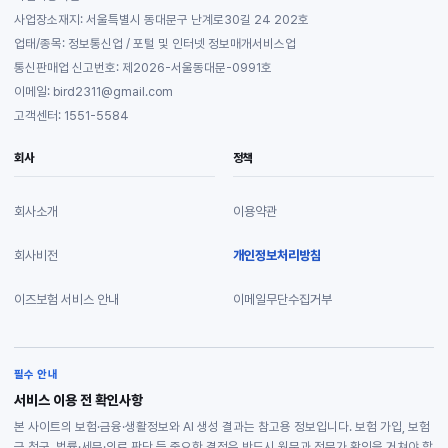
사업장소재지: 서울특별시 동대문구 난계로30길 24 202호
업태/종목: 정보통신업 / 포털 및 인터넷 정보매개서비스업
통신판매업 신고번호: 제2026-서울동대문-0991호
이메일: bird2311@gmail.com
고객센터: 1551-5584
회사
정책
회사소개
이용약관
회사비전
개인정보처리방침
이즈보험 서비스 안내
이메일무단수집거부
필수 안내
서비스 이용 전 확인사항
본 사이트의 보험·금융·생활정보와 AI 생성 결과는 참고용 정보입니다. 보험 가입, 보험
금 청구, 법률·세무·의료 판단 등 중요한 결정은 반드시 원문과 전문가 확인을 거쳐야 합