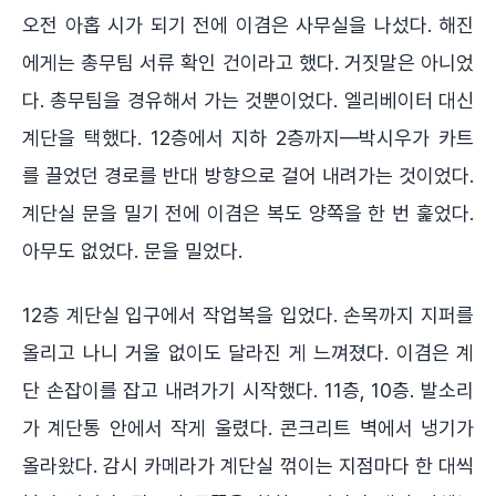
오전 아홉 시가 되기 전에 이겸은 사무실을 나섰다. 해진
에게는 총무팀 서류 확인 건이라고 했다. 거짓말은 아니었
다. 총무팀을 경유해서 가는 것뿐이었다. 엘리베이터 대신
계단을 택했다. 12층에서 지하 2층까지—박시우가 카트
를 끌었던 경로를 반대 방향으로 걸어 내려가는 것이었다.
계단실 문을 밀기 전에 이겸은 복도 양쪽을 한 번 훑었다.
아무도 없었다. 문을 밀었다.
12층 계단실 입구에서 작업복을 입었다. 손목까지 지퍼를
올리고 나니 거울 없이도 달라진 게 느껴졌다. 이겸은 계
단 손잡이를 잡고 내려가기 시작했다. 11층, 10층. 발소리
가 계단통 안에서 작게 울렸다. 콘크리트 벽에서 냉기가
올라왔다. 감시 카메라가 계단실 꺾이는 지점마다 한 대씩