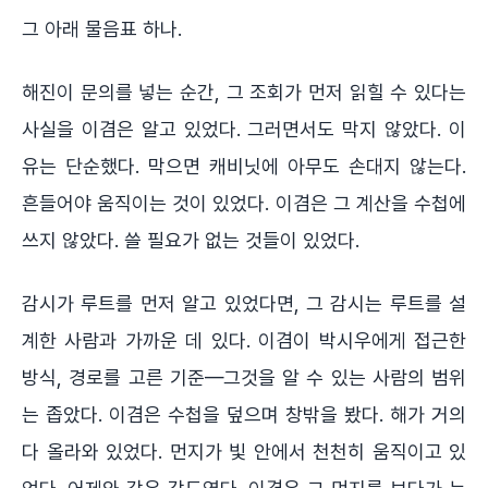
그 아래 물음표 하나.
해진이 문의를 넣는 순간, 그 조회가 먼저 읽힐 수 있다는
사실을 이겸은 알고 있었다. 그러면서도 막지 않았다. 이
유는 단순했다. 막으면 캐비닛에 아무도 손대지 않는다.
흔들어야 움직이는 것이 있었다. 이겸은 그 계산을 수첩에
쓰지 않았다. 쓸 필요가 없는 것들이 있었다.
감시가 루트를 먼저 알고 있었다면, 그 감시는 루트를 설
계한 사람과 가까운 데 있다. 이겸이 박시우에게 접근한
방식, 경로를 고른 기준—그것을 알 수 있는 사람의 범위
는 좁았다. 이겸은 수첩을 덮으며 창밖을 봤다. 해가 거의
다 올라와 있었다. 먼지가 빛 안에서 천천히 움직이고 있