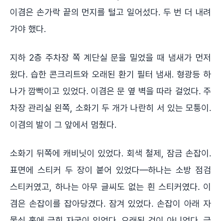
이겸은 손가락 끝의 먼지를 털고 일어섰다. 두 번 더 내려
가야 했다.
지하 2층 주차장 쪽 계단실 문을 밀었을 때 냄새가 먼저
왔다. 습한 콘크리트와 오래된 환기 필터 냄새. 형광등 하
나가 깜빡이고 있었다. 이겸은 문 옆 벽을 따라 걸었다. 주
차장 관리실 왼쪽, 소화기 두 개가 나란히 서 있는 모퉁이.
이겸의 발이 그 앞에서 멈췄다.
소화기 뒤쪽에 캐비닛이 있었다. 회색 철제, 잠금 손잡이.
표면에 스티커 두 장이 붙어 있었다—하나는 소방 점검
스티커였고, 하나는 아무 글씨도 없는 흰 스티커였다. 이
겸은 손잡이를 잡아당겼다. 잠겨 있었다. 손잡이 아래 자
물쇠 홈에 긁힌 자국이 있었다. 오래된 것이 아니었다. 금