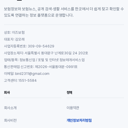
보험정보와 보험뉴스, 공개 검색·생활 서비스를 한곳에서 더 쉽게 찾고 확인할 수
있도록 연결하는 정보 플랫폼으로 운영합니다.
상호: 이즈보험
대표자: 김모래
사업자등록번호: 309-09-54629
사업장소재지: 서울특별시 동대문구 난계로30길 24 202호
업태/종목: 정보통신업 / 포털 및 인터넷 정보매개서비스업
통신판매업 신고번호: 제2026-서울동대문-0991호
이메일: bird2311@gmail.com
고객센터: 1551-5584
회사
정책
회사소개
이용약관
회사비전
개인정보처리방침