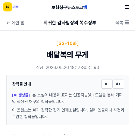
보험
청구
뉴스
토크
앱
Beta
회귀한 감사팀장의 복수장부
목록 ☰
← 메인 홈
[S2-10화]
배달복의 무게
작성: 2026.05.26 18:17
조회수: 90
창작물 안내
A-
A+
본 소설의 내용과 표지는 인공지능(AI) 모델을 통해 기획
[AI 생성물]
및 작성된 허구의 창작물입니다.
이 콘텐츠는 AI가 창작한 장기 연재소설입니다. 실제 인물이나 사건과
무관한 창작물입니다.