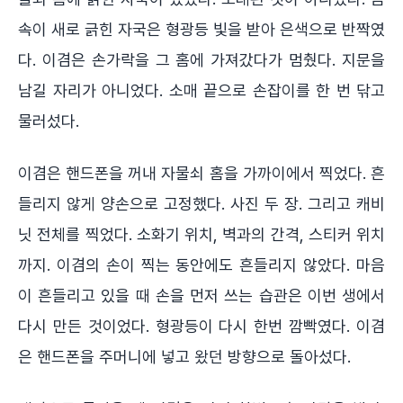
속이 새로 긁힌 자국은 형광등 빛을 받아 은색으로 반짝였
다. 이겸은 손가락을 그 홈에 가져갔다가 멈췄다. 지문을
남길 자리가 아니었다. 소매 끝으로 손잡이를 한 번 닦고
물러섰다.
이겸은 핸드폰을 꺼내 자물쇠 홈을 가까이에서 찍었다. 흔
들리지 않게 양손으로 고정했다. 사진 두 장. 그리고 캐비
닛 전체를 찍었다. 소화기 위치, 벽과의 간격, 스티커 위치
까지. 이겸의 손이 찍는 동안에도 흔들리지 않았다. 마음
이 흔들리고 있을 때 손을 먼저 쓰는 습관은 이번 생에서
다시 만든 것이었다. 형광등이 다시 한번 깜빡였다. 이겸
은 핸드폰을 주머니에 넣고 왔던 방향으로 돌아섰다.