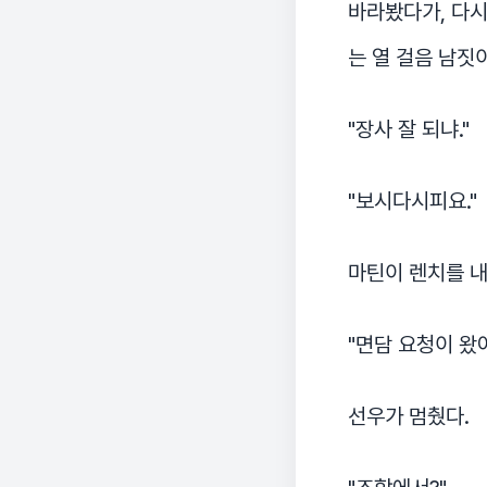
바라봤다가, 다시
는 열 걸음 남짓
"장사 잘 되냐."
"보시다시피요."
마틴이 렌치를 내
"면담 요청이 왔어
선우가 멈췄다.