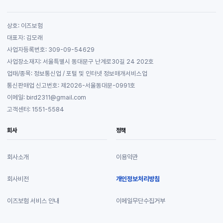
상호: 이즈보험
대표자: 김모래
사업자등록번호: 309-09-54629
사업장소재지: 서울특별시 동대문구 난계로30길 24 202호
업태/종목: 정보통신업 / 포털 및 인터넷 정보매개서비스업
통신판매업 신고번호: 제2026-서울동대문-0991호
이메일: bird2311@gmail.com
고객센터: 1551-5584
회사
정책
회사소개
이용약관
회사비전
개인정보처리방침
이즈보험 서비스 안내
이메일무단수집거부