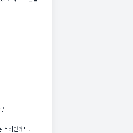
."
은 소리인데도.