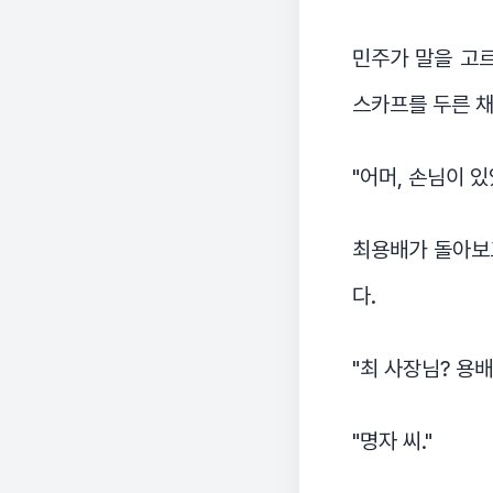
민주가 말을 고르
스카프를 두른 채
"어머, 손님이 
최용배가 돌아보고
다.
"최 사장님? 용배
"명자 씨."